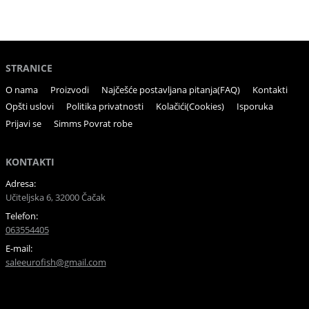
STRANICE
O nama
Proizvodi
Najčešće postavljana pitanja(FAQ)
Kontakti
Opšti uslovi
Politika privatnosti
Kolačići(Cookies)
Isporuka
Prijavi se
Simms Povrat robe
KONTAKTI
Adresa:
Učiteljska 6, 32000 Čačak
Telefon:
063554405
E-mail:
saleeurofish@gmail.com