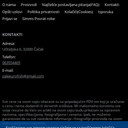
O nama
Proizvodi
Najčešće postavljana pitanja(FAQ)
Kontakti
Opšti uslovi
Politika privatnosti
Kolačići(Cookies)
Isporuka
Prijavi se
Simms Povrat robe
KONTAKTI
Adresa:
Učiteljska 6, 32000 Čačak
Telefon:
063554405
E-mail:
saleeurofish@gmail.com
Sve cene na ovom sajtu iskazane su sa pripadajućim PDV-om koji je uračunat
u cenu i nema dodatnih ili skrivenih troškova. Mi maksimalno koristimo sve
svoje resurse da Vam svi artikli na ovom sajtu budu prikazani sa ispravnim
nazivima, specifikacijama, fotografijama i cenama. Ipak, ne možemo
garantovati da su sve navedene informacije i fotografije proizvoda na ovom
sajtu u potpunosti ispravne.
Korišćenjem ove internet stranice slažete se sa korišćenjem kolačića