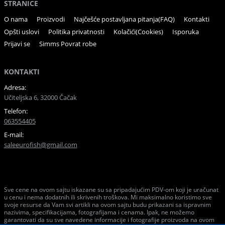
STRANICE
O nama
Proizvodi
Najčešće postavljana pitanja(FAQ)
Kontakti
Opšti uslovi
Politika privatnosti
Kolačići(Cookies)
Isporuka
Prijavi se
Simms Povrat robe
KONTAKTI
Adresa:
Učiteljska 6, 32000 Čačak
Telefon:
063554405
E-mail:
saleeurofish@gmail.com
Sve cene na ovom sajtu iskazane su sa pripadajućim PDV-om koji je uračunat
u cenu i nema dodatnih ili skrivenih troškova. Mi maksimalno koristimo sve
svoje resurse da Vam svi artikli na ovom sajtu budu prikazani sa ispravnim
nazivima, specifikacijama, fotografijama i cenama. Ipak, ne možemo
garantovati da su sve navedene informacije i fotografije proizvoda na ovom