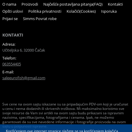
O nama
Proizvodi
Najčešće postavljana pitanja(FAQ)
Kontakti
Opšti uslovi
Politika privatnosti
Kolačići(Cookies)
Isporuka
Prijavi se
Simms Povrat robe
KONTAKTI
Adresa:
Učiteljska 6, 32000 Čačak
Telefon:
063554405
E-mail:
saleeurofish@gmail.com
Sve cene na ovom sajtu iskazane su sa pripadajućim PDV-om koji je uračunat
u cenu i nema dodatnih ili skrivenih troškova. Mi maksimalno koristimo sve
svoje resurse da Vam svi artikli na ovom sajtu budu prikazani sa ispravnim
nazivima, specifikacijama, fotografijama i cenama. Ipak, ne možemo
garantovati da su sve navedene informacije i fotografije proizvoda na ovom
sajtu u potpunosti ispravne.
Korišćenjem ove internet stranice slažete se sa korišćenjem kolačića