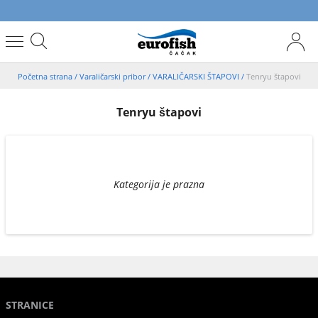
Početna strana
/
Varaličarski pribor
/
VARALIČARSKI ŠTAPOVI
/
Tenryu štapovi
Tenryu štapovi
Kategorija je prazna
STRANICE