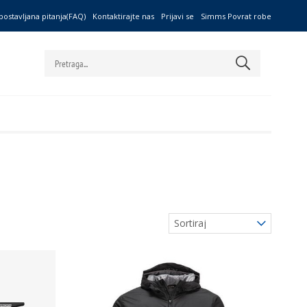
postavljana pitanja(FAQ)
Kontaktirajte nas
Prijavi se
Simms Povrat robe
Sortiraj