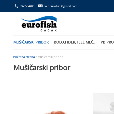
063554405
saleeurofish@gmail.com
MUŠIČARSKI PRIBOR
BOLO,FIDER,TELE,MEČ...
PB PRO
Početna strana /
Mušičarski pribor
Mušičarski pribor