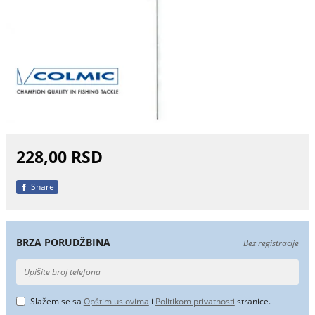
228,00 RSD
Share
BRZA PORUDŽBINA
Bez registracije
Slažem se sa
Opštim uslovima
i
Politikom privatnosti
stranice.