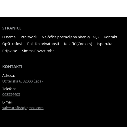
STRANICE
O nama
Proizvodi
Najčešće postavljana pitanja(FAQ)
Kontakti
Opšti uslovi
Politika privatnosti
Kolačići(Cookies)
Isporuka
Prijavi se
Simms Povrat robe
KONTAKTI
Adresa:
Učiteljska 6, 32000 Čačak
Telefon:
063554405
E-mail:
saleeurofish@gmail.com