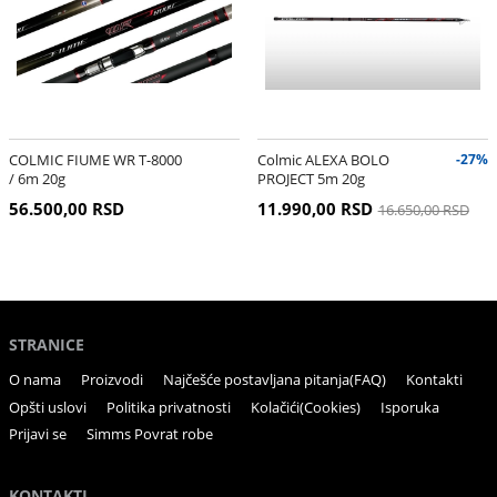
COLMIC FIUME WR T-8000
Colmic ALEXA BOLO
-27%
/ 6m 20g
PROJECT 5m 20g
56.500,00 RSD
11.990,00 RSD
16.650,00 RSD
STRANICE
O nama
Proizvodi
Najčešće postavljana pitanja(FAQ)
Kontakti
Opšti uslovi
Politika privatnosti
Kolačići(Cookies)
Isporuka
Prijavi se
Simms Povrat robe
KONTAKTI