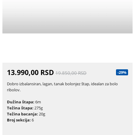
13.990,00 RSD
-29%
19.850,00 RSD
Dobro izbalansiran, lagan, tanak bolonjez štap, idealan za bolo
ribolov.
Dužina štapa:
6m
Težina štapa:
275g
Težina bacanja:
20g
Broj sekcija:
6