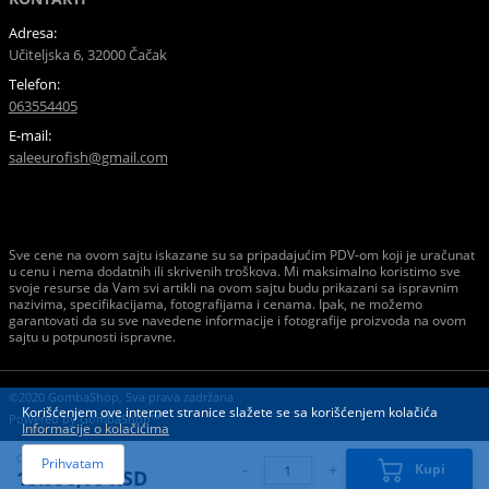
Adresa:
Učiteljska 6, 32000 Čačak
Telefon:
063554405
E-mail:
saleeurofish@gmail.com
Sve cene na ovom sajtu iskazane su sa pripadajućim PDV-om koji je uračunat
u cenu i nema dodatnih ili skrivenih troškova. Mi maksimalno koristimo sve
svoje resurse da Vam svi artikli na ovom sajtu budu prikazani sa ispravnim
nazivima, specifikacijama, fotografijama i cenama. Ipak, ne možemo
garantovati da su sve navedene informacije i fotografije proizvoda na ovom
sajtu u potpunosti ispravne.
©2020 GombaShop, Sva prava zadržana
Korišćenjem ove internet stranice slažete se sa korišćenjem kolačića
Powered by
GombaShop™
Informacije o kolačićima
Cena:
Prihvatam
-
+
Kupi
13.990,00 RSD