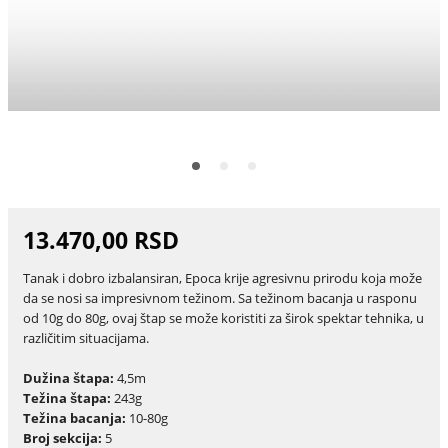
13.470,00 RSD
Tanak i dobro izbalansiran, Epoca krije agresivnu prirodu koja može
da se nosi sa impresivnom težinom. Sa težinom bacanja u rasponu
od 10g do 80g, ovaj štap se može koristiti za širok spektar tehnika, u
različitim situacijama.
Dužina štapa:
4,5m
Težina štapa:
243g
Težina bacanja:
10-80g
Broj sekcija:
5