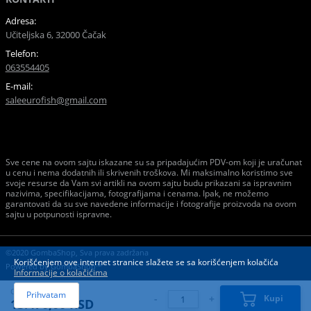
Adresa:
Učiteljska 6, 32000 Čačak
Telefon:
063554405
E-mail:
saleeurofish@gmail.com
Sve cene na ovom sajtu iskazane su sa pripadajućim PDV-om koji je uračunat
u cenu i nema dodatnih ili skrivenih troškova. Mi maksimalno koristimo sve
svoje resurse da Vam svi artikli na ovom sajtu budu prikazani sa ispravnim
nazivima, specifikacijama, fotografijama i cenama. Ipak, ne možemo
garantovati da su sve navedene informacije i fotografije proizvoda na ovom
sajtu u potpunosti ispravne.
©2020 GombaShop, Sva prava zadržana
Korišćenjem ove internet stranice slažete se sa korišćenjem kolačića
Powered by
GombaShop™
Informacije o kolačićima
Cena:
Prihvatam
-
+
Kupi
13.470,00 RSD