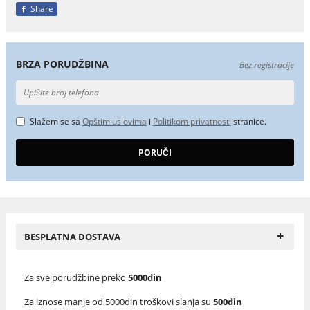
Share
BRZA PORUDŽBINA
Bez registracije
Slažem se sa
Opštim uslovima
i
Politikom privatnosti
stranice.
+
BESPLATNA DOSTAVA
Za sve porudžbine preko
5000din
Za iznose manje od 5000din troškovi slanja su
500din