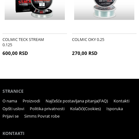
COLMIC TECK STREAM
COLMIC OKY 0.25
0.125
600,00 RSD
270,00 RSD
STRANICE
O nama
Proizvodi
Najčešće postavljana pitanja(FAQ)
Kontakti
Opšti uslovi
Politika privatnosti
Kolačići(Cookies)
Isporuka
Prijavi se
Simms Povrat robe
KONTAKTI