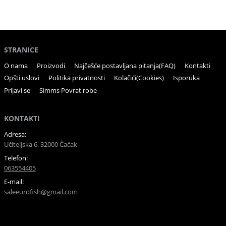
STRANICE
O nama
Proizvodi
Najčešće postavljana pitanja(FAQ)
Kontakti
Opšti uslovi
Politika privatnosti
Kolačići(Cookies)
Isporuka
Prijavi se
Simms Povrat robe
KONTAKTI
Adresa:
Učiteljska 6, 32000 Čačak
Telefon:
063554405
E-mail:
saleeurofish@gmail.com