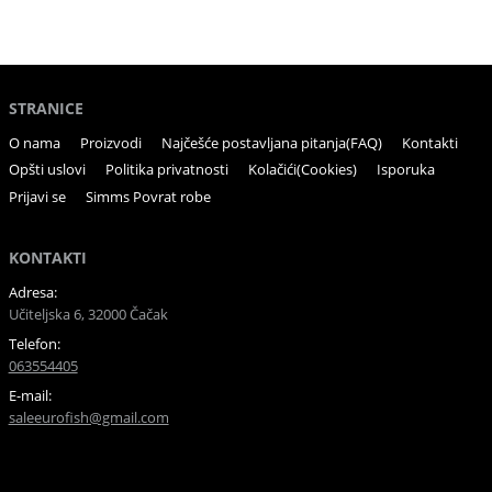
STRANICE
O nama
Proizvodi
Najčešće postavljana pitanja(FAQ)
Kontakti
Opšti uslovi
Politika privatnosti
Kolačići(Cookies)
Isporuka
Prijavi se
Simms Povrat robe
KONTAKTI
Adresa:
Učiteljska 6, 32000 Čačak
Telefon:
063554405
E-mail:
saleeurofish@gmail.com