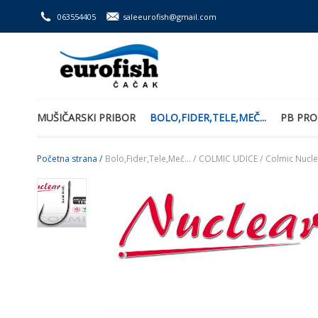
063554405
saleeurofish@gmail.com
MUŠIČARSKI PRIBOR
BOLO,FIDER,TELE,MEČ...
PB PRO
Početna strana /
Bolo,Fider,Tele,Meč... /
COLMIC UDICE /
Colmic Nucl