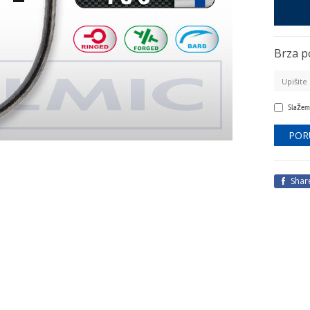
Brza p
Slažem
Shar