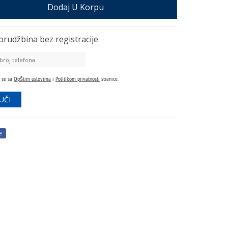
Dodaj U Korpu
orudžbina
bez registracije
 se sa
Opštim uslovima
i
Politikom privatnosti
stranice.
e