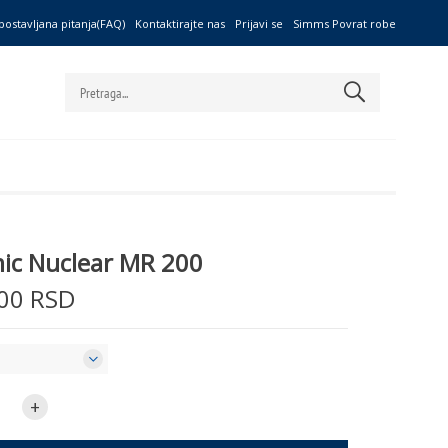
postavljana pitanja(FAQ)
Kontaktirajte nas
Prijavi se
Simms Povrat robe
ic Nuclear MR 200
00 RSD
+