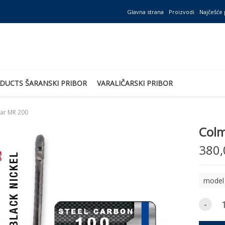
Glavna strana
Proizvodi
Najčešće 
DUCTS ŠARANSKI PRIBOR
VARALIČARSKI PRIBOR
ear MR 200
Colm
380,
-