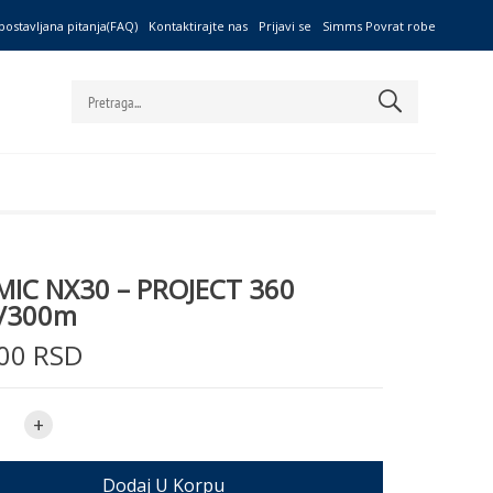
postavljana pitanja(FAQ)
Kontaktirajte nas
Prijavi se
Simms Povrat robe
IC NX30 – PROJECT 360
5/300m
00 RSD
+
Dodaj U Korpu