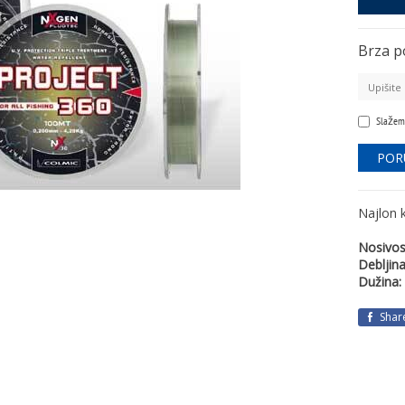
Brza p
Slažem
Najlon 
Nosivos
Debljina
Dužina:
Shar