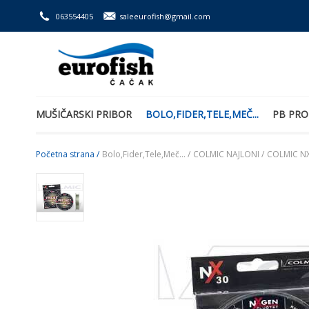
063554405
saleeurofish@gmail.com
MUŠIČARSKI PRIBOR
BOLO,FIDER,TELE,MEČ...
PB PRO
Početna strana /
Bolo,Fider,Tele,Meč... /
COLMIC NAJLONI /
COLMIC NX