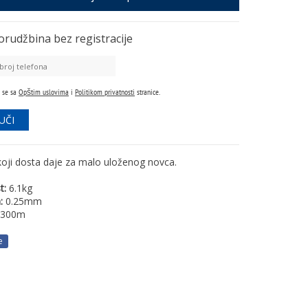
orudžbina
bez registracije
 se sa
Opštim uslovima
i
Politikom privatnosti
stranice.
koji dosta daje za malo uloženog novca.
t:
6.1kg
:
0.25mm
300m
e