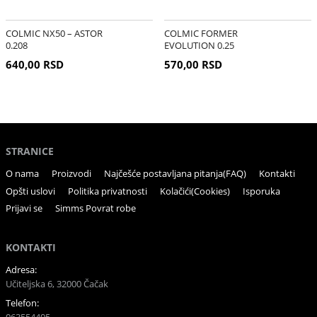
COLMIC NX50 – ASTOR
COLMIC FORMER
0.208
EVOLUTION 0.25
640,00 RSD
570,00 RSD
STRANICE
O nama
Proizvodi
Najčešće postavljana pitanja(FAQ)
Kontakti
Opšti uslovi
Politika privatnosti
Kolačići(Cookies)
Isporuka
Prijavi se
Simms Povrat robe
KONTAKTI
Adresa:
Učiteljska 6, 32000 Čačak
Telefon: