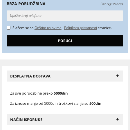
BRZA PORUDŽBINA
Bez registracije
Slažem se sa
Opštim uslovima
i
Politikom privatnosti
stranice.
+
BESPLATNA DOSTAVA
Za sve porudžbine preko
5000din
Za iznose manje od 5000din troškovi slanja su
500din
+
NAČIN ISPORUKE