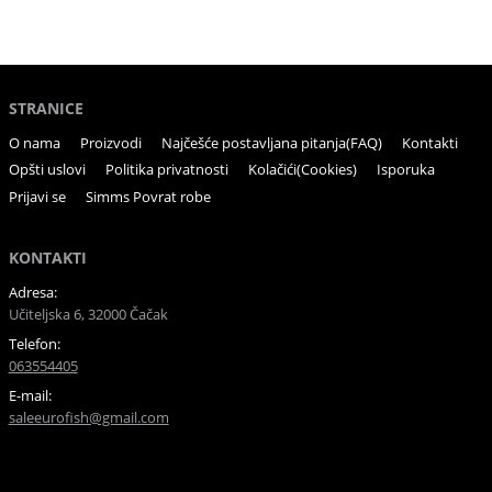
STRANICE
O nama
Proizvodi
Najčešće postavljana pitanja(FAQ)
Kontakti
Opšti uslovi
Politika privatnosti
Kolačići(Cookies)
Isporuka
Prijavi se
Simms Povrat robe
KONTAKTI
Adresa:
Učiteljska 6, 32000 Čačak
Telefon:
063554405
E-mail:
saleeurofish@gmail.com