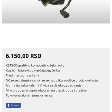
6.150,00 RSD
KSTS-55 grafitno kompozitno telo i rotor
Kuglični ležajevi od nerđajućeg čelika
Predimenzionirani arh
NC ekser: aluminijumski ekser u obliku vodilice protiv uvrtanja
Aluminijumska kalem i V ivica za daleke zabacivanja
Mikro-podesivi otpor otporan na ulazak vode i prašine
Tokovana aluminijumska ručica
Share