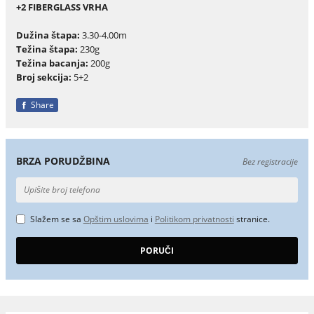
+2 FIBERGLASS VRHA
Dužina štapa:
3.30-4.00m
Težina štapa:
230g
Težina bacanja:
200g
Broj sekcija:
5+2
Share
BRZA PORUDŽBINA
Bez registracije
Slažem se sa
Opštim uslovima
i
Politikom privatnosti
stranice.