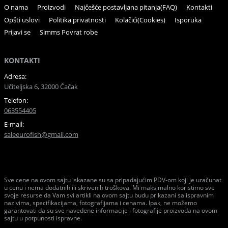
O nama
Proizvodi
Najčešće postavljana pitanja(FAQ)
Kontakti
Opšti uslovi
Politika privatnosti
Kolačići(Cookies)
Isporuka
Prijavi se
Simms Povrat robe
KONTAKTI
Adresa:
Učiteljska 6, 32000 Čačak
Telefon:
063554405
E-mail:
saleeurofish@gmail.com
Sve cene na ovom sajtu iskazane su sa pripadajućim PDV-om koji je uračunat
u cenu i nema dodatnih ili skrivenih troškova. Mi maksimalno koristimo sve
svoje resurse da Vam svi artikli na ovom sajtu budu prikazani sa ispravnim
nazivima, specifikacijama, fotografijama i cenama. Ipak, ne možemo
garantovati da su sve navedene informacije i fotografije proizvoda na ovom
sajtu u potpunosti ispravne.