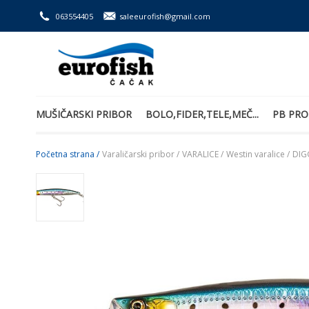
063554405
saleeurofish@gmail.com
MUŠIČARSKI PRIBOR
BOLO,FIDER,TELE,MEČ...
PB PRO
Početna strana /
Varaličarski pribor /
VARALICE /
Westin varalice /
DIG