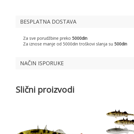
BESPLATNA DOSTAVA
Za sve porudžbine preko
5000din
Za iznose manje od 5000din troškovi slanja su
500din
NAČIN ISPORUKE
Slični proizvodi