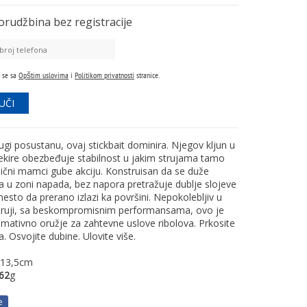
orudžbina
bez registracije
 se sa
Opštim uslovima
i
Politikom privatnosti
stranice.
gi posustanu, ovaj stickbait dominira. Njegov kljun u
sekire obezbeđuje stabilnost u jakim strujama tamo
sični mamci gube akciju. Konstruisan da se duže
a u zoni napada, bez napora pretražuje dublje slojeve
sto da prerano izlazi ka površini. Nepokolebljiv u
 struji, sa beskompromisnim performansama, ovo je
imativno oružje za zahtevne uslove ribolova. Prkosite
. Osvojite dubine. Ulovite više.
13,5cm
 62
g
e