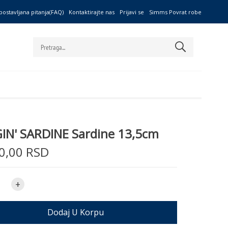
postavljana pitanja(FAQ)
Kontaktirajte nas
Prijavi se
Simms Povrat robe
IN' SARDINE Sardine 13,5cm
0,00 RSD
+
Dodaj U Korpu