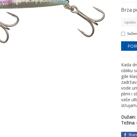
Brza p
Slažem
Kada dru
obliku 
gde kla
zadržav
vode ume
plimi i
vaše ult
strujama
Dužain:
Težina:
Shar