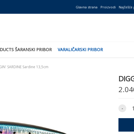
Glavna strana
Proizvodi
Najčešće 
DUCTS ŠARANSKI PRIBOR
VARALIČARSKI PRIBOR
GIN' SARDINE Sardine 13,5cm
DIGG
2.04
-