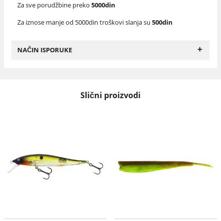
Za sve porudžbine preko
5000din
Za iznose manje od 5000din troškovi slanja su
500din
+
NAČIN ISPORUKE
Slični proizvodi