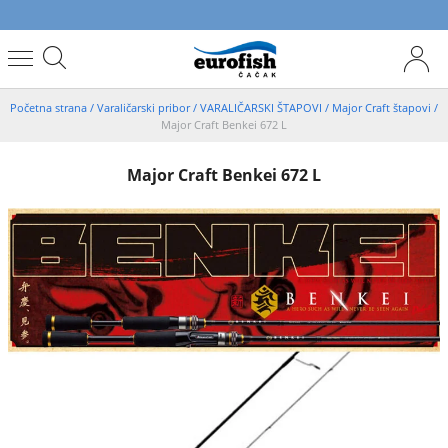
Početna strana
/
Varaličarski pribor
/
VARALIČARSKI ŠTAPOVI
/
Major Craft štapovi
/
Major Craft Benkei 672 L
Major Craft Benkei 672 L