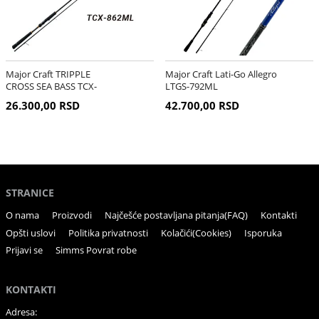
Major Craft TRIPPLE
Major Craft Lati-Go Allegro
CROSS SEA BASS TCX-
LTGS-792ML
862ML
26.300,00 RSD
42.700,00 RSD
STRANICE
O nama
Proizvodi
Najčešće postavljana pitanja(FAQ)
Kontakti
Opšti uslovi
Politika privatnosti
Kolačići(Cookies)
Isporuka
Prijavi se
Simms Povrat robe
KONTAKTI
Adresa: