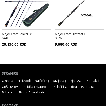
Major Craft Benkei BIS
Major Craft Firstcast FCS-
644L
862ML
20.150,00 RSD
9.680,00 RSD
STRANICE
O nama
Proizvodi
Najčešće postavljana pitanja(FAQ)
Kontakti
Opšti uslovi
Politika privatnosti
Kolačići(Cookies)
Isporuka
Prijavi se
Simms Povrat robe
KONTAKTI