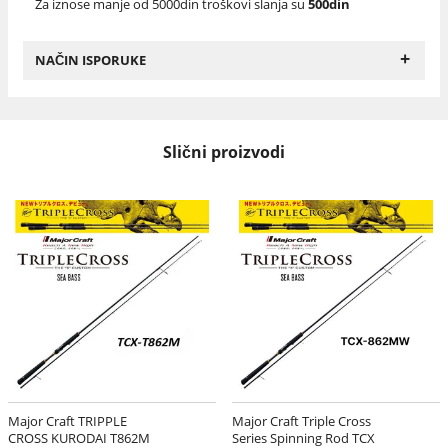
Za iznose manje od 5000din troškovi slanja su
500din
+
NAČIN ISPORUKE
Slični proizvodi
Major Craft TRIPPLE
Major Craft Triple Cross
CROSS KURODAI T862M
Series Spinning Rod TCX