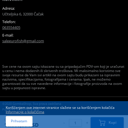
Adresa:
Učiteljska 6, 32000 Čačak
Telefon:
063554405
E-mail:
saleeurofish@gmail.com
Sve cene na ovom sajtu iskazane su sa pripadajućim PDV-om koji je uračunat
u cenu i nema dodatnih ili skrivenih troškova. Mi maksimalno koristimo sve
svoje resurse da Vam svi artikli na ovom sajtu budu prikazani sa ispravnim
nazivima, specifikacijama, fotografijama i cenama. Ipak, ne možemo
garantovati da su sve navedene informacije i fotografije proizvoda na ovom
sajtu u potpunosti ispravne.
©2020 GombaShop, Sva prava zadržana
Korišćenjem ove internet stranice slažete se sa korišćenjem kolačića
Powered by
GombaShop™
Informacije o kolačićima
Cena:
Prihvatam
-
+
Kupi
11.000,00 RSD