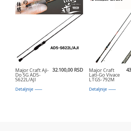
32.100,00 RSD
43
Major Craft Aji-
Major Craft
Do 5G AD5-
Lati-Go Vivace
S622L/AJI
LTGS-792M
Detaljnije
Detaljnije