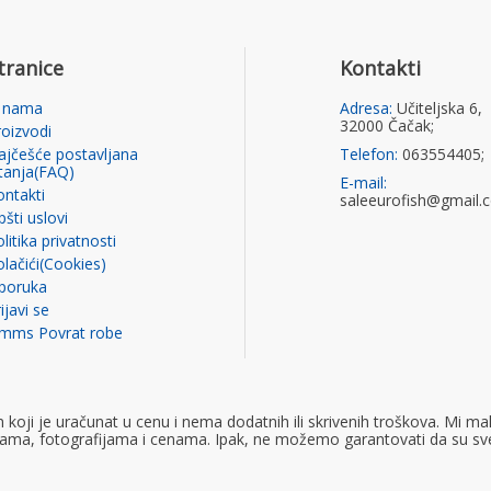
tranice
Kontakti
 nama
Adresa:
Učiteljska 6,
32000 Čačak;
roizvodi
ajčešće postavljana
Telefon:
063554405;
itanja(FAQ)
E-mail:
ontakti
saleeurofish@gmail.
šti uslovi
litika privatnosti
olačići(Cookies)
sporuka
ijavi se
imms Povrat robe
ji je uračunat u cenu i nema dodatnih ili skrivenih troškova. Mi mak
ijama, fotografijama i cenama. Ipak, ne možemo garantovati da su sv