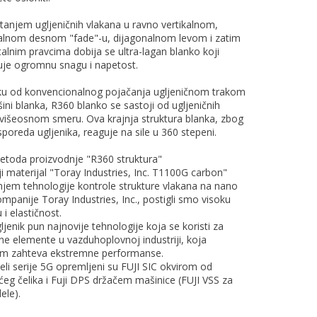
anjem ugljeničnih vlakana u ravno vertikalnom,
alnom desnom "fade"-u, dijagonalnom levom i zatim
alnim pravcima dobija se ultra-lagan blanko koji
je ogromnu snagu i napetost.
iku od konvencionalnog pojačanja ugljeničnom trakom
ini blanka, R360 blanko se sastoji od ugljeničnih
 višeosnom smeru. Ova krajnja struktura blanka, zbog
poreda ugljenika, reaguje na sile u 360 stepeni.
toda proizvodnje "R360 struktura"
i materijal "Toray Industries, Inc. T1100G carbon"
njem tehnologije kontrole strukture vlakana na nano
mpanije Toray Industries, Inc., postigli smo visoku
 i elastičnost.
ljenik pun najnovije tehnologije koja se koristi za
ne elemente u vazduhoplovnoj industriji, koja
m zahteva ekstremne performanse.
eli serije 5G opremljeni su FUJI SIC okvirom od
ćeg čelika i Fuji DPS držačem mašinice (FUJI VSS za
ele).