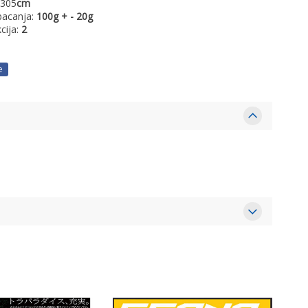
 305
cm
bacanja:
100g + - 20g
cija:
2
e