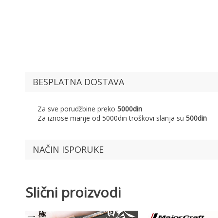
BESPLATNA DOSTAVA
Za sve porudžbine preko
5000din
Za iznose manje od 5000din troškovi slanja su
500din
NAČIN ISPORUKE
Slični proizvodi