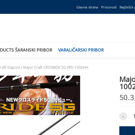
Glavna strana
Proizvodi
Najčešće 
DUCTS ŠARANSKI PRIBOR
VARALIČARSKI PRIBOR
raft štapovi /
Major Craft CROSRIDE 5G XR5-1002HH
Majo
100
50.3
-