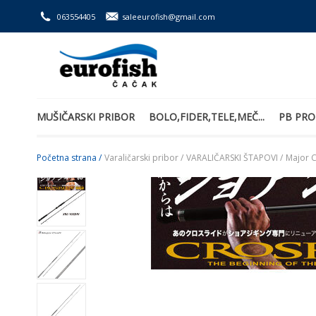
063554405
saleeurofish@gmail.com
MUŠIČARSKI PRIBOR
BOLO,FIDER,TELE,MEČ...
PB PRO
Početna strana /
Varaličarski pribor /
VARALIČARSKI ŠTAPOVI /
Major C