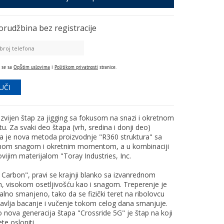
orudžbina
bez registracije
 se sa
Opštim uslovima
i
Politikom privatnosti
stranice.
zvijen štap za jigging sa fokusom na snazi i okretnom
. Za svaki deo štapa (vrh, sredina i donji deo)
a je nova metoda proizvodnje "R360 struktura" sa
anom snagom i okretnim momentom, a u kombinaciji
vijim materijalom "Toray Industries, Inc.
Carbon", pravi se krajnji blanko sa izvanrednom
, visokom osetljivošću kao i snagom. Treperenje je
lno smanjeno, tako da se fizički teret na ribolovcu
navlja bacanje i vučenje tokom celog dana smanjuje.
 nova generacija štapa "Crossride 5G" je štap na koji
e osloniti.