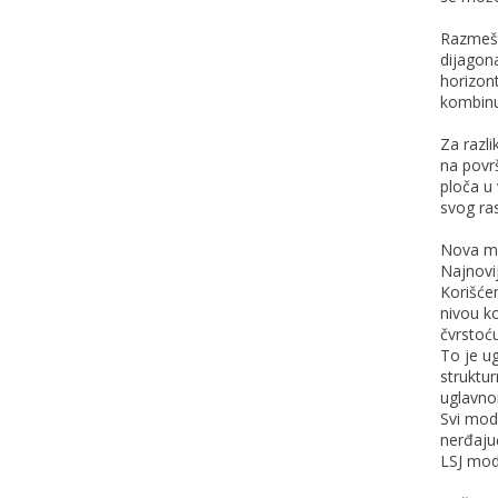
Razmešt
dijagon
horizont
kombinu
Za razl
na površ
ploča u
svog ras
Nova me
Najnovij
Korišće
nivou ko
čvrstoću
To je ug
struktur
uglavno
Svi mod
nerđaju
LSJ mod