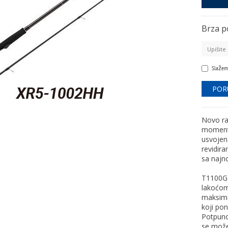
Brza p
Slažem
Novo ra
momentu
usvojen
revidir
sa najno
T1100G 
lakoćom
maksima
koji po
Potpuno
se možet