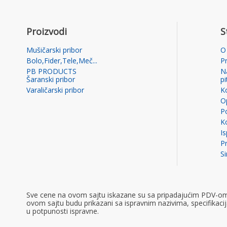
Proizvodi
S
Mušičarski pribor
O
Bolo,Fider,Tele,Meč...
P
PB PRODUCTS
N
Šaranski pribor
p
Varaličarski pribor
K
Op
Po
K
I
Pr
S
Sve cene na ovom sajtu iskazane su sa pripadajućim PDV-om ko
ovom sajtu budu prikazani sa ispravnim nazivima, specifikac
u potpunosti ispravne.