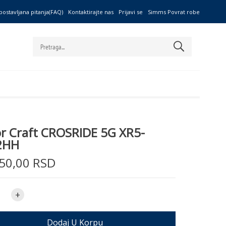
postavljana pitanja(FAQ)
Kontaktirajte nas
Prijavi se
Simms Povrat robe
r Craft CROSRIDE 5G XR5-
2HH
50,00 RSD
+
Dodaj U Korpu