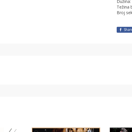
Dužina:
Težina 
Broj sek
Shar