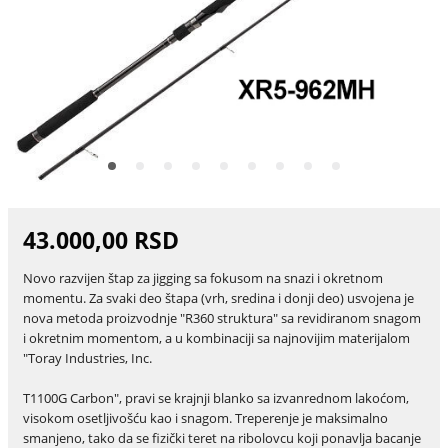
43.000,00 RSD
Novo razvijen štap za jigging sa fokusom na snazi i okretnom
momentu. Za svaki deo štapa (vrh, sredina i donji deo) usvojena je
nova metoda proizvodnje "R360 struktura" sa revidiranom snagom
i okretnim momentom, a u kombinaciji sa najnovijim materijalom
"Toray Industries, Inc.
T1100G Carbon", pravi se krajnji blanko sa izvanrednom lakoćom,
visokom osetljivošću kao i snagom. Treperenje je maksimalno
smanjeno, tako da se fizički teret na ribolovcu koji ponavlja bacanje