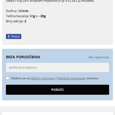
čelika i Fuji DPS držačem mašinice (FUJI VSS za LSJ modele).
Dužina: 289
cm
Težina bacanja: 60
g + - 20g
Broj sekcija:
2
Share
BRZA PORUDŽBINA
Bez registracije
Slažem se sa
Opštim uslovima
i
Politikom privatnosti
stranice.