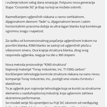
i vučenje tokom celog dana smanjuje. Potpuno nova generacija
štapa "Crossride 5G" je štap na koji se možete osloniti.
Razmeštanjem ugljeničnih vlakana u ravno vertikalnom,
dijagonalnom desnom "fade"-u, dijagonalnom levom i zatim
horizontalnim pravcima dobija se ultra-lagan blanko koji kombinuje
ogromnu snagu i napetost.
Za razliku od konvencionalnog pojačanja ugljeničnom trakom na
površini blanka, R360 blanko se sastoji od ugljeničnih ploča u
višeosnom smeru. Ova krajnja struktura blanka, zbog svog
rasporeda ugljenika, reaguje na sile u 360 stepeni.
Nova metoda proizvodnje "R360 struktura"
Najnoviji materijal "Toray Industries, Inc. T1100G carbon"
Korišćenjem tehnologije kontrole strukture vlakana na nano nivou
kompanije Toray Industries, Inc., postigli smo visoku čvrstoću i
elastičnost.
To je ugljenik pun najnovije tehnologije koja se koristi za strukturne
elemente u vazduhoplovnoj industriji, koja uglavnom zahteva
ekstremne performanse.
Svi modeli serije 5G opremljeni su FUJI SIC okvirom od nerđajućeg