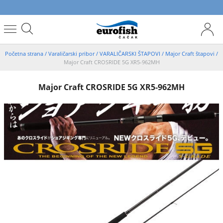
Početna strana
/
Varaličarski pribor
/
VARALIČARSKI ŠTAPOVI
/
Major Craft štapovi
/
Major Craft CROSRIDE 5G XR5-962MH
Major Craft CROSRIDE 5G XR5-962MH