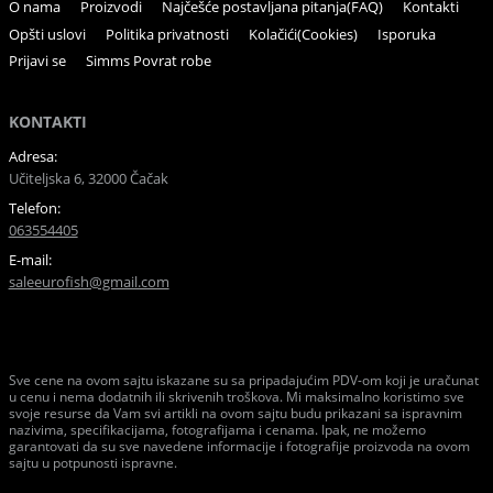
O nama
Proizvodi
Najčešće postavljana pitanja(FAQ)
Kontakti
Opšti uslovi
Politika privatnosti
Kolačići(Cookies)
Isporuka
Prijavi se
Simms Povrat robe
KONTAKTI
Adresa:
Učiteljska 6, 32000 Čačak
Telefon:
063554405
E-mail:
saleeurofish@gmail.com
Sve cene na ovom sajtu iskazane su sa pripadajućim PDV-om koji je uračunat
u cenu i nema dodatnih ili skrivenih troškova. Mi maksimalno koristimo sve
svoje resurse da Vam svi artikli na ovom sajtu budu prikazani sa ispravnim
nazivima, specifikacijama, fotografijama i cenama. Ipak, ne možemo
garantovati da su sve navedene informacije i fotografije proizvoda na ovom
sajtu u potpunosti ispravne.