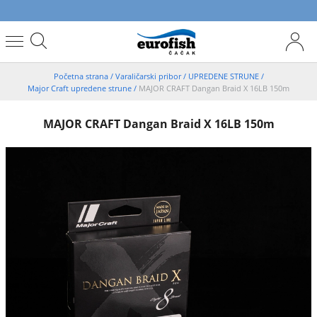
Početna strana
/
Varaličarski pribor
/
UPREDENE STRUNE
/
Major Craft upredene strune
/
MAJOR CRAFT Dangan Braid X 16LB 150m
MAJOR CRAFT Dangan Braid X 16LB 150m