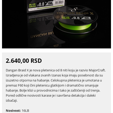
2.640,00 RSD
Dangan Braid X je nova pletenica od 8 niti koju je razvio MajorCraft.
Izradjena je od vlakana zvanih Izanas koja imaju posebnost da su
izuzetno otporna na habanje. Celokupna pletenica je umotana u
premaz F60 koji čini pletenicu glatkijom i dramatično smanjuje
habanje. Bolje klizi u provodnicima i tako je zaštićeniji od trenja.
Pored odlične nosivosti karase je i savršena detakcija i daleki
izbačaji.
Nosivost:
16LB