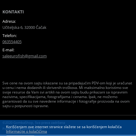
KONTAKTI
Adresa:
Učiteljska 6, 32000 Čačak
Telefon:
063554405
E-mail:
saleeurofish@gmail.com
Sve cene na ovom sajtu iskazane su sa pripadajućim PDV-om koji je uračunat
u cenu i nema dodatnih ili skrivenih troškova. Mi maksimalno koristimo sve
svoje resurse da Vam svi artikli na ovom sajtu budu prikazani sa ispravnim
nazivima, specifikacijama, fotografijama i cenama. Ipak, ne možemo
garantovati da su sve navedene informacije i fotografije proizvoda na ovom
sajtu u potpunosti ispravne.
©2020 GombaShop, Sva prava zadržana
Korišćenjem ove internet stranice slažete se sa korišćenjem kolačića
Powered by
GombaShop™
Informacije o kolačićima