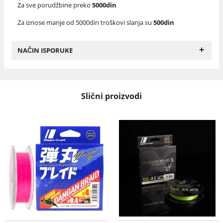
Za sve porudžbine preko
5000din
Za iznose manje od 5000din troškovi slanja su
500din
+
NAČIN ISPORUKE
Slični proizvodi