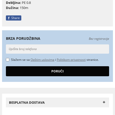
Debljina:
PE 0.8
Dužina:
150m
Share
BRZA PORUDŽBINA
Bez registracije
Slažem se sa
Opštim uslovima
i
Politikom privatnosti
stranice.
+
BESPLATNA DOSTAVA