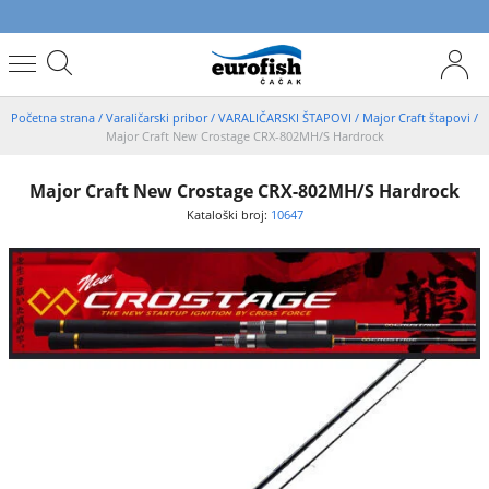
Početna strana
/
Varaličarski pribor
/
VARALIČARSKI ŠTAPOVI
/
Major Craft štapovi
/
Major Craft New Crostage CRX-802MH/S Hardrock
Major Craft New Crostage CRX-802MH/S Hardrock
Kataloški broj:
10647