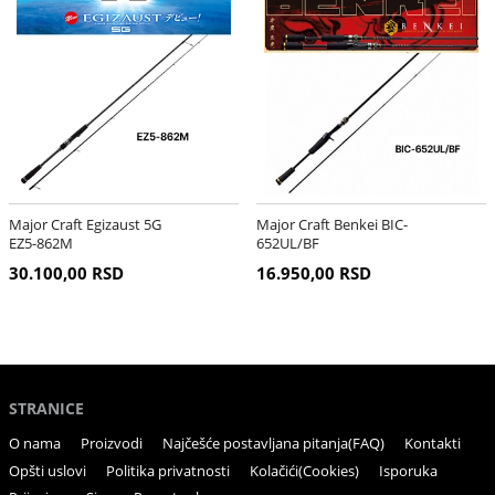
Major Craft Egizaust 5G
Major Craft Benkei BIC-
EZ5-862M
652UL/BF
30.100,00 RSD
16.950,00 RSD
STRANICE
O nama
Proizvodi
Najčešće postavljana pitanja(FAQ)
Kontakti
Opšti uslovi
Politika privatnosti
Kolačići(Cookies)
Isporuka