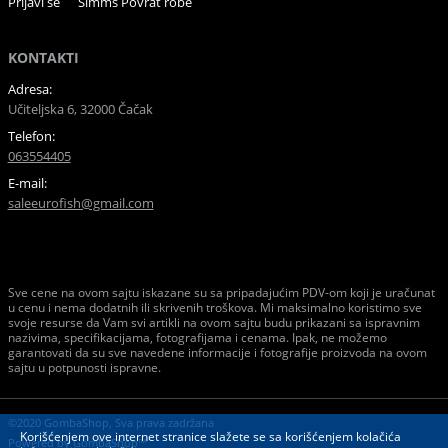
Prijavi se
Simms Povrat robe
KONTAKTI
Adresa:
Učiteljska 6, 32000 Čačak
Telefon:
063554405
E-mail:
saleeurofish@gmail.com
Sve cene na ovom sajtu iskazane su sa pripadajućim PDV-om koji je uračunat
u cenu i nema dodatnih ili skrivenih troškova. Mi maksimalno koristimo sve
svoje resurse da Vam svi artikli na ovom sajtu budu prikazani sa ispravnim
nazivima, specifikacijama, fotografijama i cenama. Ipak, ne možemo
garantovati da su sve navedene informacije i fotografije proizvoda na ovom
sajtu u potpunosti ispravne.
©2020 GombaShop, Sva prava zadržana
Korišćenjem ove internet stranice slažete se sa korišćenjem kolačića
Powered by
GombaShop™