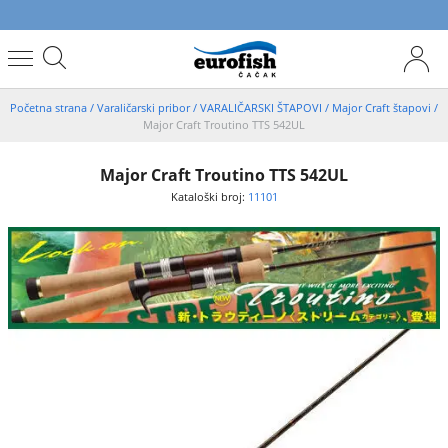
Početna strana
/
Varaličarski pribor
/
VARALIČARSKI ŠTAPOVI
/
Major Craft štapovi
/
Major Craft Troutino TTS 542UL
Major Craft Troutino TTS 542UL
Kataloški broj:
11101