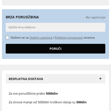
BRZA PORUDŽBINA
Bez registracije
Slažem se sa
Opštim uslovima
i
Politikom privatnosti
stranice.
+
BESPLATNA DOSTAVA
Za sve porudžbine preko
5000din
Za iznose manje od 5000din troškovi slanja su
500din