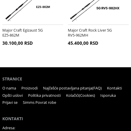
Major Craft Egizaust 5G
Major Craft Rock Liver 5G
EZ5-862M
RV5-962MH
30.100,00 RSD
45.400,00 RSD
STRANICE
O nama
Proizvodi
Najčešće postavljana pitanja(FAQ)
Kontakti
Opšti uslovi
Politika privatnosti
Kolačići(Cookies)
Isporuka
Prijavi se
Simms Povrat robe
KONTAKTI
Adresa: