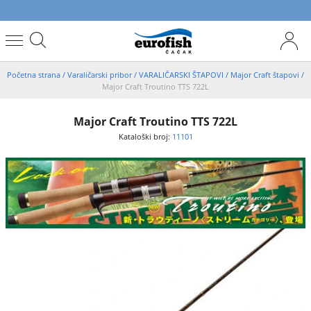
Početna strana
/
Varaličarski pribor
/
VARALIČARSKI ŠTAPOVI
/
Major Craft štapovi
/
Major Craft Troutino TTS 722L
Major Craft Troutino TTS 722L
Kataloški broj:
11101