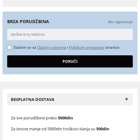
BRZA PORUDŽBINA
Bez registracije
Slažem se sa
Opštim uslovima
i
Politikom privatnosti
stranice.
+
BESPLATNA DOSTAVA
Za sve porudžbine preko
5000din
Za iznose manje od 5000din troškovi slanja su
500din