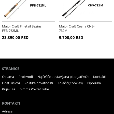
Major Craft Finetail Begins
Major Craft Ceana CNS-
FFB-762ML
732M
23.890,00 RSD
9.700,00 RSD
STRANICE
O nama
Proizvodi
Najčešće postavljana pitanja(FAQ)
Kontakti
Opšti uslovi
Politika privatnosti
Kolačići(Cookies)
Isporuka
Prijavi se
Simms Povrat robe
KONTAKTI
Adresa: