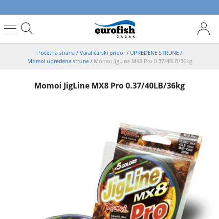
Početna strana
/
Varaličarski pribor
/
UPREDENE STRUNE
/
Momoi upredene strune
/
Momoi JigLine MX8 Pro 0.37/40LB/36kg
Momoi JigLine MX8 Pro 0.37/40LB/36kg