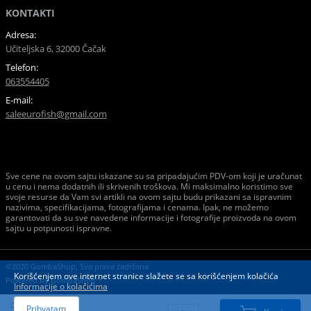
KONTAKTI
Adresa:
Učiteljska 6, 32000 Čačak
Telefon:
063554405
E-mail:
saleeurofish@gmail.com
Sve cene na ovom sajtu iskazane su sa pripadajućim PDV-om koji je uračunat
u cenu i nema dodatnih ili skrivenih troškova. Mi maksimalno koristimo sve
svoje resurse da Vam svi artikli na ovom sajtu budu prikazani sa ispravnim
nazivima, specifikacijama, fotografijama i cenama. Ipak, ne možemo
garantovati da su sve navedene informacije i fotografije proizvoda na ovom
sajtu u potpunosti ispravne.
©2020 GombaShop, Sva prava zadržana
Korišćenjem ove internet stranice slažete se sa korišćenjem kolačića
Powered by
GombaShop™
Informacije o kolačićima
Cena:
Prihvatam