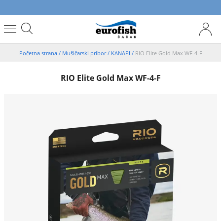
Početna strana
/
Mušičarski pribor
/
KANAPI
/
RIO Elite Gold Max WF-4-F
RIO Elite Gold Max WF-4-F