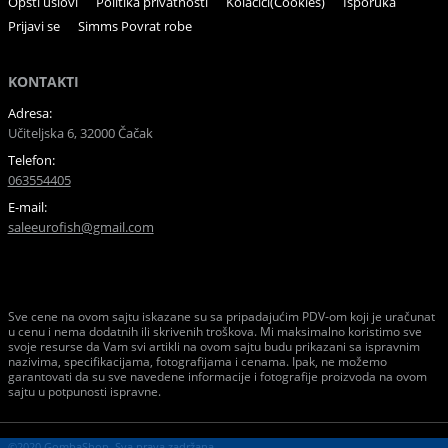
Opšti uslovi
Politika privatnosti
Kolačići(Cookies)
Isporuka
Prijavi se
Simms Povrat robe
KONTAKTI
Adresa:
Učiteljska 6, 32000 Čačak
Telefon:
063554405
E-mail:
saleeurofish@gmail.com
Sve cene na ovom sajtu iskazane su sa pripadajućim PDV-om koji je uračunat
u cenu i nema dodatnih ili skrivenih troškova. Mi maksimalno koristimo sve
svoje resurse da Vam svi artikli na ovom sajtu budu prikazani sa ispravnim
nazivima, specifikacijama, fotografijama i cenama. Ipak, ne možemo
garantovati da su sve navedene informacije i fotografije proizvoda na ovom
sajtu u potpunosti ispravne.
©2020 GombaShop, Sva prava zadržana