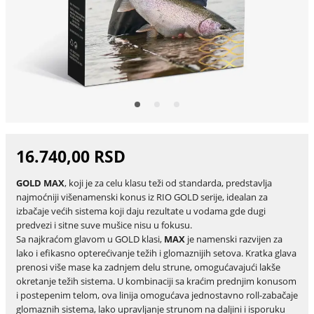
16.740,00 RSD
GOLD MAX
, koji je za celu klasu teži od standarda, predstavlja
najmoćniji višenamenski konus iz RIO GOLD serije, idealan za
izbačaje većih sistema koji daju rezultate u vodama gde dugi
predvezi i sitne suve mušice nisu u fokusu.
Sa najkraćom glavom u GOLD klasi,
MAX
je namenski razvijen za
lako i efikasno opterećivanje težih i glomaznijih setova. Kratka glava
prenosi više mase ka zadnjem delu strune, omogućavajući lakše
okretanje težih sistema. U kombinaciji sa kraćim prednjim konusom
i postepenim telom, ova linija omogućava jednostavno roll-zabačaje
glomaznih sistema, lako upravljanje strunom na daljini i isporuku