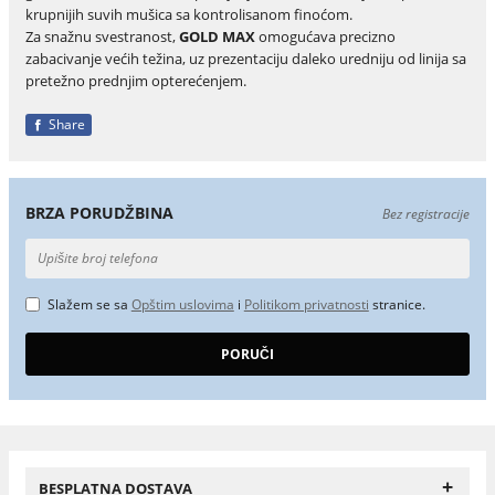
krupnijih suvih mušica sa kontrolisanom finoćom.
Za snažnu svestranost,
GOLD MAX
omogućava precizno
zabacivanje većih težina, uz prezentaciju daleko uredniju od linija sa
pretežno prednjim opterećenjem.
Share
BRZA PORUDŽBINA
Bez registracije
Slažem se sa
Opštim uslovima
i
Politikom privatnosti
stranice.
+
BESPLATNA DOSTAVA