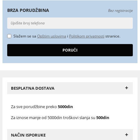
BRZA PORUDŽBINA
Bez registracije
Slažem se sa
Opštim uslovima
i
Politikom privatnosti
stranice.
+
BESPLATNA DOSTAVA
Za sve porudžbine preko
5000din
Za iznose manje od 5000din troškovi slanja su
500din
+
NAČIN ISPORUKE