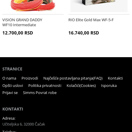
VISION GRAND DADDY
RIO Elite Gold Max WF-5-F
WF10 Intermediate
12.700,00 RSD
16.740,00 RSD
STRANICE
O nama
Proizvodi
Najčešće postavljana pitanja(FAQ)
Kontakti
Opšti uslovi
Politika privatnosti
Kolačići(Cookies)
Isporuka
Prijavi se
Simms Povrat robe
KONTAKTI
Adresa:
Učiteljska 6, 32000 Čačak