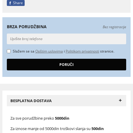
Share
BRZA PORUDŽBINA
Bez registracije
Slažem se sa
Opštim uslovima
i
Politikom privatnosti
stranice.
+
BESPLATNA DOSTAVA
Za sve porudžbine preko
5000din
Za iznose manje od 5000din troškovi slanja su
500din