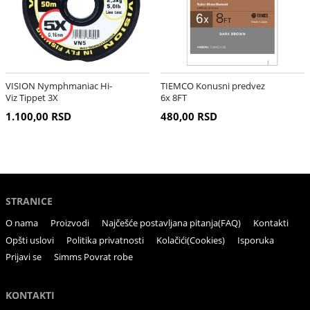
VISION Nymphmaniac Hi-
TIEMCO Konusni predvez
Viz Tippet 3X
6x 8FT
1.100,00 RSD
480,00 RSD
STRANICE
O nama
Proizvodi
Najčešće postavljana pitanja(FAQ)
Kontakti
Opšti uslovi
Politika privatnosti
Kolačići(Cookies)
Isporuka
Prijavi se
Simms Povrat robe
KONTAKTI