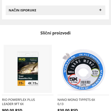
+
NAČIN ISPORUKE
Slični proizvodi
RIO POWERFLEX PLUS
NANO MONO TIPPETS 6X
LEADER 9FT 6X
0,13
900,00 RSD
830,00 RSD