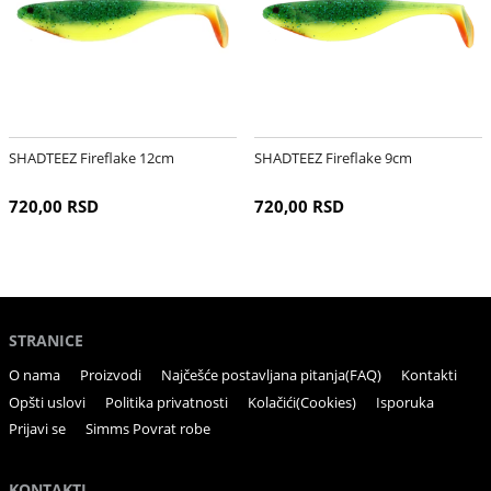
SHADTEEZ Fireflake 12cm
SHADTEEZ Fireflake 9cm
720,00 RSD
720,00 RSD
STRANICE
O nama
Proizvodi
Najčešće postavljana pitanja(FAQ)
Kontakti
Opšti uslovi
Politika privatnosti
Kolačići(Cookies)
Isporuka
Prijavi se
Simms Povrat robe
KONTAKTI