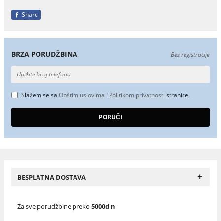
Share
BRZA PORUDŽBINA
Bez registracije
Slažem se sa
Opštim uslovima
i
Politikom privatnosti
stranice.
+
BESPLATNA DOSTAVA
Za sve porudžbine preko
5000din