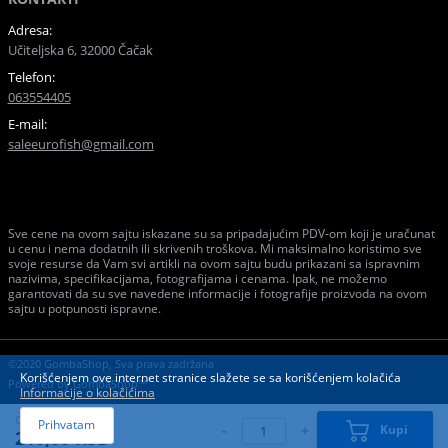
Adresa:
Učiteljska 6, 32000 Čačak
Telefon:
063554405
E-mail:
saleeurofish@gmail.com
Sve cene na ovom sajtu iskazane su sa pripadajućim PDV-om koji je uračunat
u cenu i nema dodatnih ili skrivenih troškova. Mi maksimalno koristimo sve
svoje resurse da Vam svi artikli na ovom sajtu budu prikazani sa ispravnim
nazivima, specifikacijama, fotografijama i cenama. Ipak, ne možemo
garantovati da su sve navedene informacije i fotografije proizvoda na ovom
sajtu u potpunosti ispravne.
©2020 GombaShop, Sva prava zadržana
Korišćenjem ove internet stranice slažete se sa korišćenjem kolačića
Powered by
GombaShop™
Informacije o kolačićima
Cena:
Prihvatam
-
+
Kupi
210,00 RSD