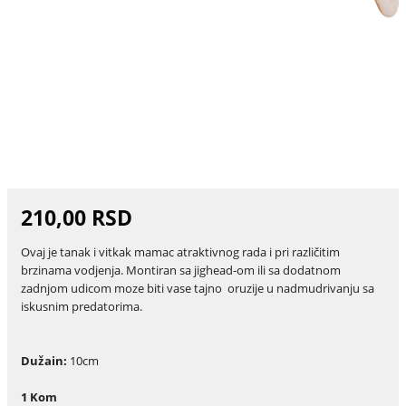
210,00 RSD
Ovaj je tanak i vitkak mamac atraktivnog rada i pri različitim
brzinama vodjenja. Montiran sa jighead-om ili sa dodatnom
zadnjom udicom moze biti vase tajno oruzije u nadmudrivanju sa
iskusnim predatorima.
Dužain:
10cm
1 Kom