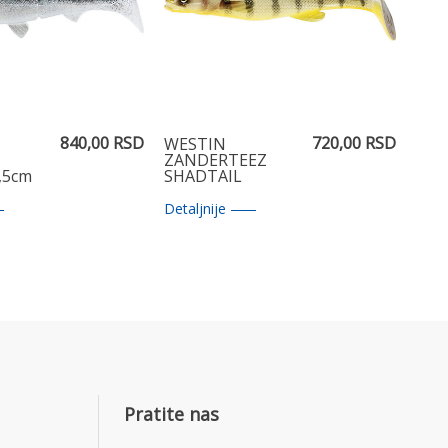
840,00 RSD
720,00 RSD
WESTIN
ZANDERTEEZ
,5cm
SHADTAIL
Volga Zander
8,5cm
Detaljnije
Pratite nas