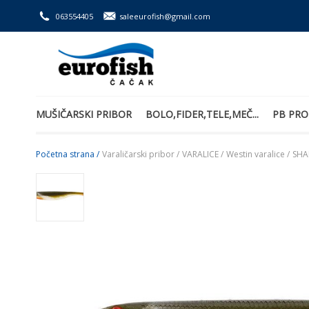
063554405
saleeurofish@gmail.com
MUŠIČARSKI PRIBOR
BOLO,FIDER,TELE,MEČ...
PB PRO
Početna strana /
Varaličarski pribor /
VARALICE /
Westin varalice /
SHA