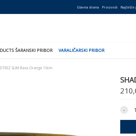
Glavna strana
Proizvodi
Najčešće 
DUCTS ŠARANSKI PRIBOR
VARALIČARSKI PRIBOR
DTEEZ SLIM Bass Orange 10cm
SHAD
210,
-