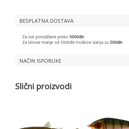
BESPLATNA DOSTAVA
Za sve porudžbine preko
5000din
Za iznose manje od 5000din troškovi slanja su
500din
NAČIN ISPORUKE
Slični proizvodi