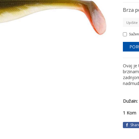
Brza p
Slažem
Ovaj je 
brzinam
zadnjom
nadmudr
Dužain:
1 Kom
Shar