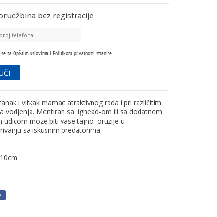
orudžbina
bez registracije
 se sa
Opštim uslovima
i
Politikom privatnosti
stranice.
tanak i vitkak mamac atraktivnog rada i pri različitim
a vodjenja. Montiran sa jighead-om ili sa dodatnom
 udicom moze biti vase tajno oruzije u
ivanju sa iskusnim predatorima.
10cm
e