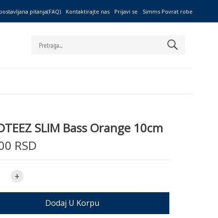
postavljana pitanja(FAQ)
Kontaktirajte nas
Prijavi se
Simms Povrat robe
TEEZ SLIM Bass Orange 10cm
00 RSD
+
Dodaj U Korpu