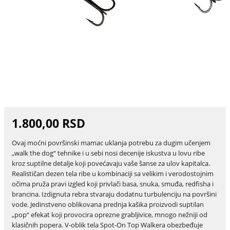
1.800,00 RSD
Ovaj moćni površinski mamac uklanja potrebu za dugim učenjem
„walk the dog“ tehnike i u sebi nosi decenije iskustva u lovu ribe
kroz suptilne detalje koji povećavaju vaše šanse za ulov kapitalca.
Realističan dezen tela ribe u kombinaciji sa velikim i verodostojnim
očima pruža pravi izgled koji privlači basa, snuka, smuđa, redfisha i
brancina. Izdignuta rebra stvaraju dodatnu turbulenciju na površini
vode. Jedinstveno oblikovana prednja kašika proizvodi suptilan
„pop“ efekat koji provocira oprezne grabljivice, mnogo nežniji od
klasičnih popera. V-oblik tela Spot-On Top Walkera obezbeđuje