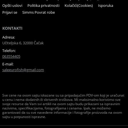
Opšti uslovi
Politika privatnosti
Kolačići(Cookies)
Isporuka
Prijavi se
Simms Povrat robe
KONTAKTI
Adresa:
Učiteljska 6, 32000 Čačak
Telefon:
063554405
E-mail:
saleeurofish@gmail.com
Sve cene na ovom sajtu iskazane su sa pripadajućim PDV-om koji je uračunat
u cenu i nema dodatnih ili skrivenih troškova. Mi maksimalno koristimo sve
svoje resurse da Vam svi artikli na ovom sajtu budu prikazani sa ispravnim
nazivima, specifikacijama, fotografijama i cenama. Ipak, ne možemo
garantovati da su sve navedene informacije i fotografije proizvoda na ovom
sajtu u potpunosti ispravne.