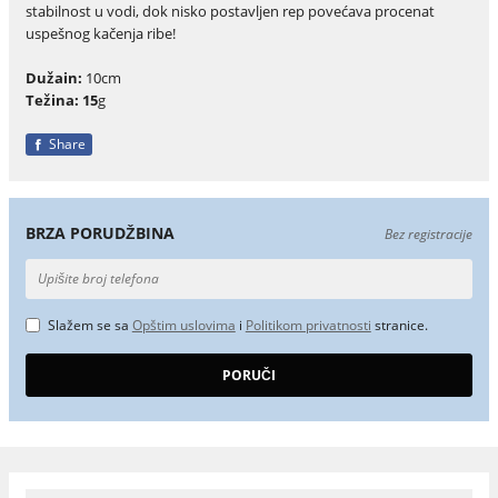
stabilnost u vodi, dok nisko postavljen rep povećava procenat
uspešnog kačenja ribe!
Dužain:
10cm
Težina: 15
g
Share
BRZA PORUDŽBINA
Bez registracije
Slažem se sa
Opštim uslovima
i
Politikom privatnosti
stranice.