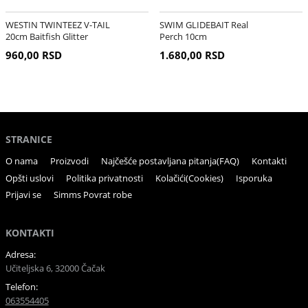
WESTIN TWINTEEZ V-TAIL
SWIM GLIDEBAIT Real
20cm Baitfish Glitter
Perch 10cm
960,00 RSD
1.680,00 RSD
STRANICE
O nama
Proizvodi
Najčešće postavljana pitanja(FAQ)
Kontakti
Opšti uslovi
Politika privatnosti
Kolačići(Cookies)
Isporuka
Prijavi se
Simms Povrat robe
KONTAKTI
Adresa:
Učiteljska 6, 32000 Čačak
Telefon:
063554405