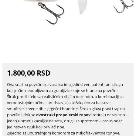
1.800,00 RSD
Ova snažna površinska varalica ima jedinstven patentirani dizajn
koji je čini neodoljivom za grabljivice koje se hrane na površini.
Širok profil i telo sa realističnim ribljim dezenom, u kombinaciji sa
verodostojnim očima, predstavljaju težak plen za basseve,
smuđeve, crvene ribe, grgeče i brancine. Široka glava pravi trag na
površini, dok se
dvostruki propelerski repovi
rotiraju nezavisno –
jedan u smeru kazaljke na satu, drugi u suprotnom – proizvodeći
jedinstven zvuk koji privlači ribe.
Zajedno sa unutrašnjom komorom za niskofrekventne tonove,