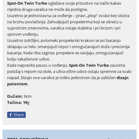
Spot-On Twin Turbo
oglašava svoje prisustvo na način kakav
nijedna druga varalica ne može da postigne.
Izuzetno je jednostavna za vođenje – pravi „plop“ zvuke bez obzira
na brzinu povlačenja. Zahvaljujući propelerima koji se okreću u
suprotnim smerovima, varalica ostaje stabilna i pri brzom i pri
sporom vođenju.
Izuzetno izdržljivi, polumeki propelerski krakovi se pri bacanju
sklapaju uz telo, smanjujući otpor i omogućavajući duža i preciznija
bacanja. Kada riba zagrize, propelere se savijaju, omogućavajući
bolju zakačenost udice.
Kada napravite pauzu u vođenju,
Spot-On Twin Turbo
zauzima
položaj s repom na dole, a ultra-oštre udice ostaju spremne za svaki
napad. Dizajn ove varalice je toliko jedinstven da je zaštićen
dizajn
patentom
.
Dužain:
9cm
Težina: 19
g
Share