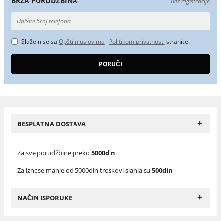
BRZA PORUDŽBINA
Bez registracije
Slažem se sa
Opštim uslovima
i
Politikom privatnosti
stranice.
+
BESPLATNA DOSTAVA
Za sve porudžbine preko
5000din
Za iznose manje od 5000din troškovi slanja su
500din
+
NAČIN ISPORUKE