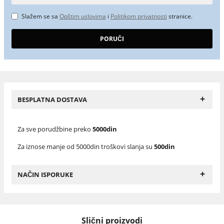
Slažem se sa
Opštim uslovima
i
Politikom privatnosti
stranice.
+
BESPLATNA DOSTAVA
Za sve porudžbine preko
5000din
Za iznose manje od 5000din troškovi slanja su
500din
+
NAČIN ISPORUKE
Slični proizvodi