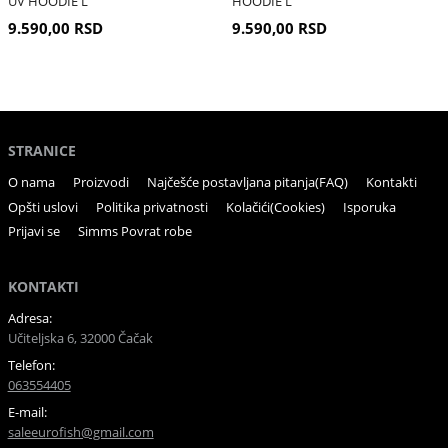
UV HOODIE L
HOODIE L
9.590,00 RSD
9.590,00 RSD
STRANICE
O nama
Proizvodi
Najčešće postavljana pitanja(FAQ)
Kontakti
Opšti uslovi
Politika privatnosti
Kolačići(Cookies)
Isporuka
Prijavi se
Simms Povrat robe
KONTAKTI
Adresa:
Učiteljska 6, 32000 Čačak
Telefon:
063554405
E-mail:
saleeurofish@gmail.com