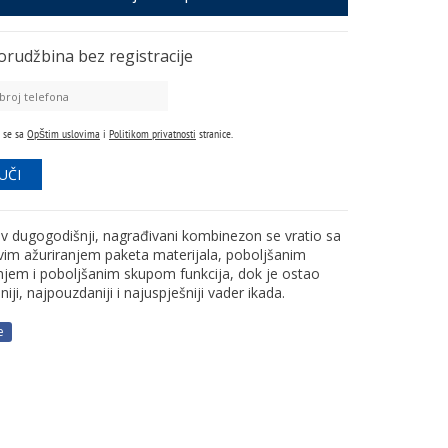
orudžbina
bez registracije
 se sa
Opštim uslovima
i
Politikom privatnosti
stranice.
 dugogodišnji, nagrađivani kombinezon se vratio sa
ivim ažuriranjem paketa materijala, poboljšanim
anjem i poboljšanim skupom funkcija, dok je ostao
iji, najpouzdaniji i najuspješniji vader ikada.
e