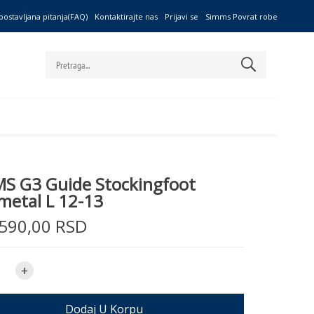
postavljana pitanja(FAQ)
Kontaktirajte nas
Prijavi se
Simms Povrat robe
S G3 Guide Stockingfoot
etal L 12-13
590,00 RSD
+
Dodaj U Korpu