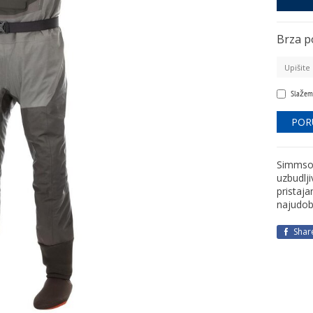
Brza p
Slažem
Simmsov
uzbudlj
pristaj
najudobn
Shar