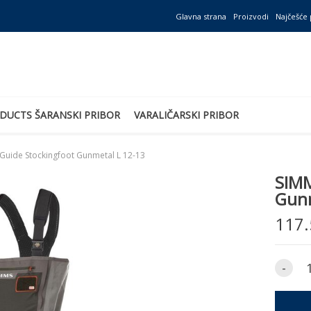
Glavna strana
Proizvodi
Najčešće 
DUCTS ŠARANSKI PRIBOR
VARALIČARSKI PRIBOR
Guide Stockingfoot Gunmetal L 12-13
SIMM
Gunm
117.
-