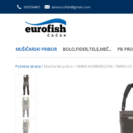
063554405
saleeurofish@gmail.com
MUŠIČARSKI PRIBOR
BOLO,FIDER,TELE,MEČ...
PB PRO
Početna strana /
Mušičarski pribor /
SIMMS KOMBINEZONI /
SIMMS G3 