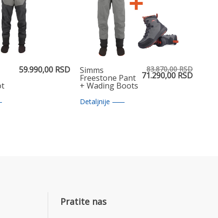
59.990,00 RSD
83.870,00 RSD
Simms
71.290,00 RSD
Freestone Pant
ot
+ Wading Boots
-13
Detaljnije
Pratite nas