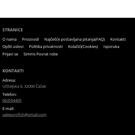
STRANICE
O nama
Proizvodi
Najčešće postavljana pitanja(FAQ)
Kontakti
Opšti uslovi
Politika privatnosti
Kolačići(Cookies)
Isporuka
Prijavi se
Simms Povrat robe
KONTAKTI
Adresa:
Učiteljska 6, 32000 Čačak
Telefon:
063554405
E-mail:
saleeurofish@gmail.com