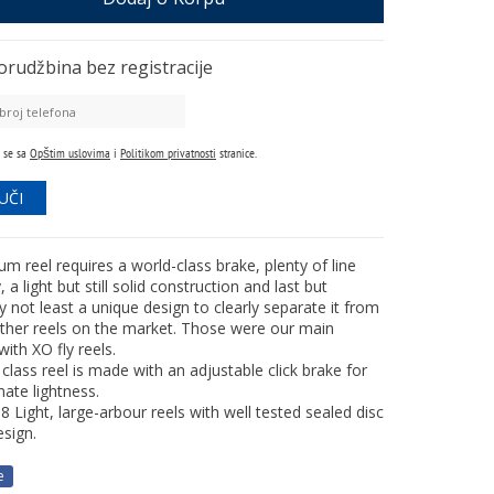
orudžbina
bez registracije
 se sa
Opštim uslovima
i
Politikom privatnosti
stranice.
m reel requires a world-class brake, plenty of line
, a light but still solid construction and last but
ly not least a unique design to clearly separate it from
 other reels on the market. Those were our main
with XO fly reels.
class reel is made with an adjustable click brake for
mate lightness.
8 Light, large-arbour reels with well tested sealed disc
esign.
e