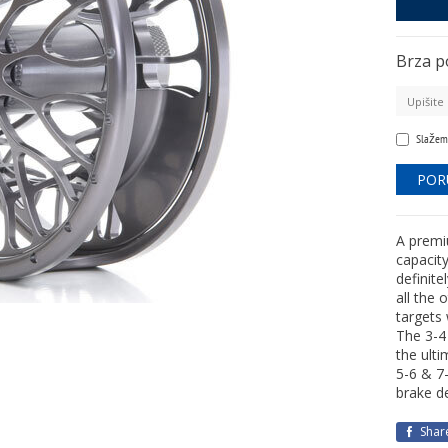
Brza p
Slažem
A premiu
capacity
definite
all the
targets 
The 3-4 
the ulti
5-6 & 7-
brake d
Shar