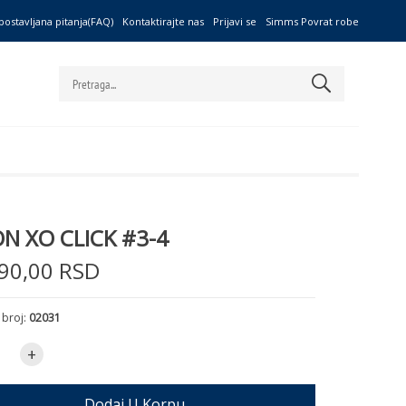
postavljana pitanja(FAQ)
Kontaktirajte nas
Prijavi se
Simms Povrat robe
ON XO CLICK #3-4
90,00 RSD
 broj:
02031
+
Dodaj U Korpu