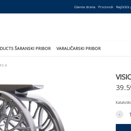
Glavna strana
Proizvodi
Najčešće 
DUCTS ŠARANSKI PRIBOR
VARALIČARSKI PRIBOR
#3-4
VISI
39.5
Kataloški
-