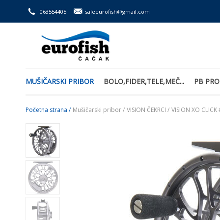
063554405
saleeurofish@gmail.com
MUŠIČARSKI PRIBOR
BOLO,FIDER,TELE,MEČ...
PB PRO
Početna strana /
Mušičarski pribor /
VISION ČEKRCI /
VISION XO CLICK 