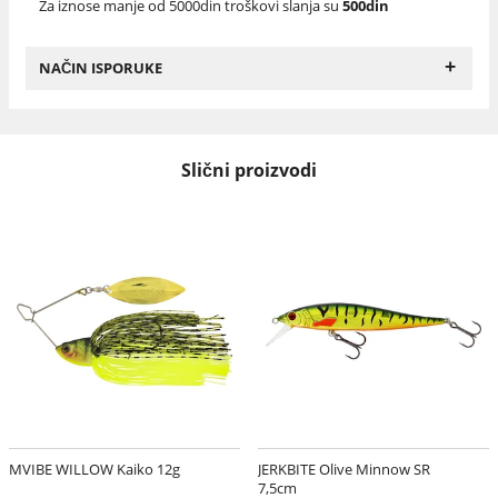
Za iznose manje od 5000din troškovi slanja su
500din
+
NAČIN ISPORUKE
Slični proizvodi
MVIBE WILLOW Kaiko 12g
JERKBITE Olive Minnow SR
7,5cm