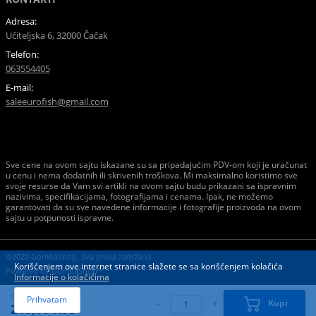
Adresa:
Učiteljska 6, 32000 Čačak
Telefon:
063554405
E-mail:
saleeurofish@gmail.com
Sve cene na ovom sajtu iskazane su sa pripadajućim PDV-om koji je uračunat
u cenu i nema dodatnih ili skrivenih troškova. Mi maksimalno koristimo sve
svoje resurse da Vam svi artikli na ovom sajtu budu prikazani sa ispravnim
nazivima, specifikacijama, fotografijama i cenama. Ipak, ne možemo
garantovati da su sve navedene informacije i fotografije proizvoda na ovom
sajtu u potpunosti ispravne.
©2020 GombaShop, Sva prava zadržana
Korišćenjem ove internet stranice slažete se sa korišćenjem kolačića
Powered by
GombaShop™
Informacije o kolačićima
Cena:
Prihvatam
-
+
Kupi
210,00 RSD