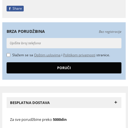
Share
BRZA PORUDŽBINA
Bez registracije
Slažem se sa
Opštim uslovima
i
Politikom privatnosti
stranice.
+
BESPLATNA DOSTAVA
Za sve porudžbine preko
5000din