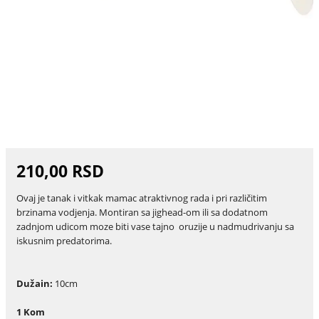
210,00 RSD
Ovaj je tanak i vitkak mamac atraktivnog rada i pri različitim
brzinama vodjenja. Montiran sa jighead-om ili sa dodatnom
zadnjom udicom moze biti vase tajno oruzije u nadmudrivanju sa
iskusnim predatorima.
Dužain:
10cm
1 Kom