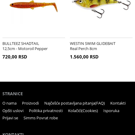
BULLTEEZ SHADTAIL
WESTIN SWIM GLIDEBAIT
12,5cm - Motoroil Pepper
Real Perch 8cm
720,00 RSD
1.560,00 RSD
STRANICE
O nama
Proizvodi
Najčešće postavljana pitanja(FAQ)
Kontakti
Opšti uslovi
Politika privatnosti
Kolačići(Cookies)
Isporuka
Prijavi se
Simms Povrat robe
KONTAKTI