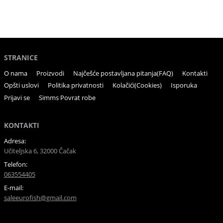
STRANICE
O nama
Proizvodi
Najčešće postavljana pitanja(FAQ)
Kontakti
Opšti uslovi
Politika privatnosti
Kolačići(Cookies)
Isporuka
Prijavi se
Simms Povrat robe
KONTAKTI
Adresa:
Učiteljska 6, 32000 Čačak
Telefon:
063554405
E-mail:
saleeurofish@gmail.com