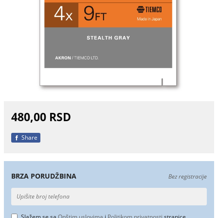
480,00 RSD
Share
BRZA PORUDŽBINA
Bez registracije
Slažem se sa
Opštim uslovima
i
Politikom privatnosti
stranice.