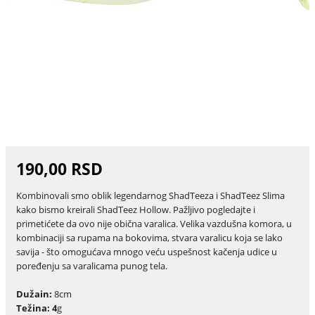
190,00 RSD
Kombinovali smo oblik legendarnog ShadTeeza i ShadTeez Slima
kako bismo kreirali ShadTeez Hollow. Pažljivo pogledajte i
primetićete da ovo nije obična varalica. Velika vazdušna komora, u
kombinaciji sa rupama na bokovima, stvara varalicu koja se lako
savija - što omogućava mnogo veću uspešnost kačenja udice u
poređenju sa varalicama punog tela.
Dužain:
8cm
Težina: 4
g