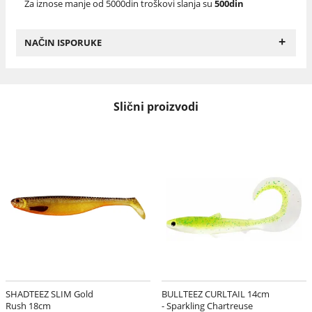
Za iznose manje od 5000din troškovi slanja su
500din
+
NAČIN ISPORUKE
Slični proizvodi
SHADTEEZ SLIM Gold
BULLTEEZ CURLTAIL 14cm
Rush 18cm
- Sparkling Chartreuse