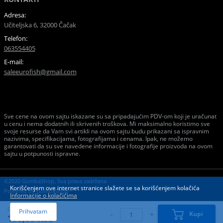
Adresa:
Učiteljska 6, 32000 Čačak
Telefon:
063554405
E-mail:
saleeurofish@gmail.com
Sve cene na ovom sajtu iskazane su sa pripadajućim PDV-om koji je uračunat
u cenu i nema dodatnih ili skrivenih troškova. Mi maksimalno koristimo sve
svoje resurse da Vam svi artikli na ovom sajtu budu prikazani sa ispravnim
nazivima, specifikacijama, fotografijama i cenama. Ipak, ne možemo
garantovati da su sve navedene informacije i fotografije proizvoda na ovom
sajtu u potpunosti ispravne.
©2020 GombaShop, Sva prava zadržana
Korišćenjem ove internet stranice slažete se sa korišćenjem kolačića
Powered by
GombaShop™
Informacije o kolačićima
Cena:
Prihvatam
-
+
Kupi
190,00 RSD