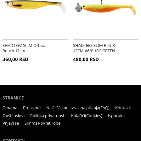
SHADTEEZ SLIM Official
SHADTEEZ SLIM R 'N R
Roach 12cm
12CM #6/0 10G GREEN
TOMATO
360,00 RSD
480,00 RSD
STRANICE
O nama
Proizvodi
Najčešće postavljana pitanja(FAQ)
Kontakti
Opšti uslovi
Politika privatnosti
Kolačići(Cookies)
Isporuka
Prijavi se
Simms Povrat robe
KONTAKTI