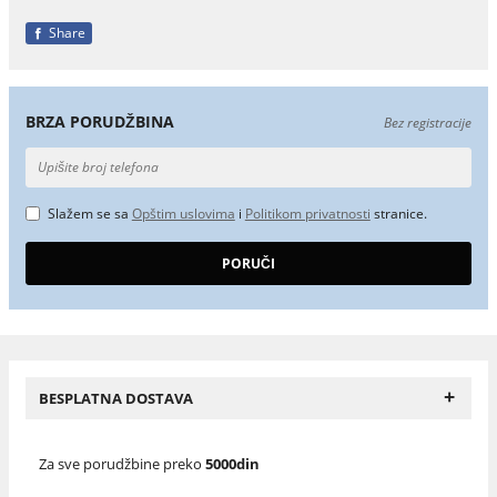
Share
BRZA PORUDŽBINA
Bez registracije
Slažem se sa
Opštim uslovima
i
Politikom privatnosti
stranice.
+
BESPLATNA DOSTAVA
Za sve porudžbine preko
5000din