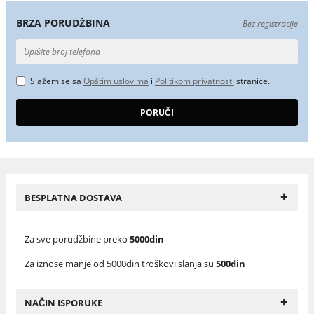
BRZA PORUDŽBINA
Bez registracije
Slažem se sa
Opštim uslovima
i
Politikom privatnosti
stranice.
+
BESPLATNA DOSTAVA
Za sve porudžbine preko
5000din
Za iznose manje od 5000din troškovi slanja su
500din
+
NAČIN ISPORUKE