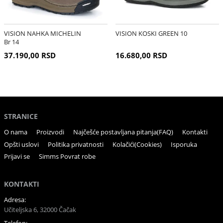
VISION NAHKA MICHELIN
VISION KOSKI GREEN 10
Br 14
37.190,00 RSD
16.680,00 RSD
STRANICE
O nama
Proizvodi
Najčešće postavljana pitanja(FAQ)
Kontakti
Opšti uslovi
Politika privatnosti
Kolačići(Cookies)
Isporuka
Prijavi se
Simms Povrat robe
KONTAKTI
Adresa:
Učiteljska 6, 32000 Čačak