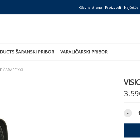
Glavna strana
Proizvodi
Najčešće 
DUCTS ŠARANSKI PRIBOR
VARALIČARSKI PRIBOR
E ČARAPE XXL
VIS
3.59
-