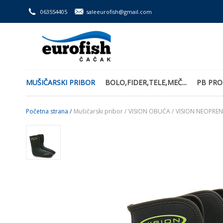
063554405
saleeurofish@gmail.com
MUŠIČARSKI PRIBOR
BOLO,FIDER,TELE,MEČ...
PB PRO
Početna strana /
Mušičarski pribor /
VISION OBUĆA /
VISION NEOPREN