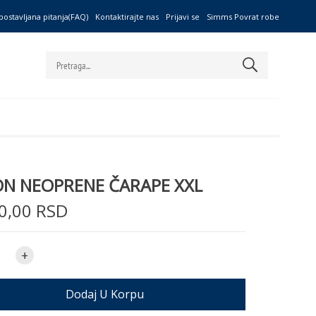
postavljana pitanja(FAQ)
Kontaktirajte nas
Prijavi se
Simms Povrat robe
ION NEOPRENE ČARAPE XXL
0,00 RSD
+
Dodaj U Korpu