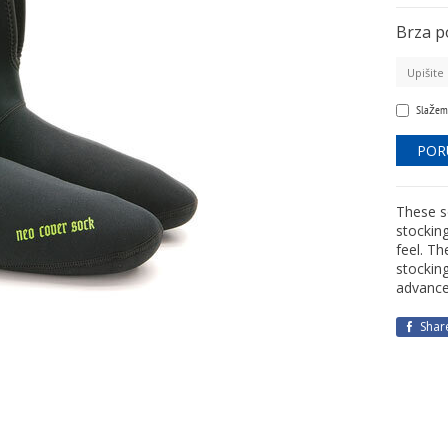
Brza p
Slažem
These s
stockin
feel. T
stockin
advance
Shar