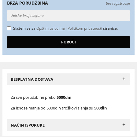
BRZA PORUDŽBINA
Bez registracije
Slažem se sa
Opštim uslovima
i
Politikom privatnosti
stranice.
+
BESPLATNA DOSTAVA
Za sve porudžbine preko
5000din
Za iznose manje od 5000din troškovi slanja su
500din
+
NAČIN ISPORUKE