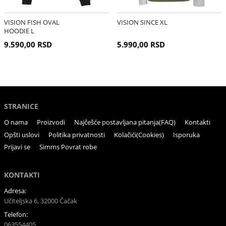
VISION FISH OVAL
VISION SINCE XL
HOODIE L
9.590,00 RSD
5.990,00 RSD
STRANICE
O nama
Proizvodi
Najčešće postavljana pitanja(FAQ)
Kontakti
Opšti uslovi
Politika privatnosti
Kolačići(Cookies)
Isporuka
Prijavi se
Simms Povrat robe
KONTAKTI
Adresa:
Učiteljska 6, 32000 Čačak
Telefon:
063554405