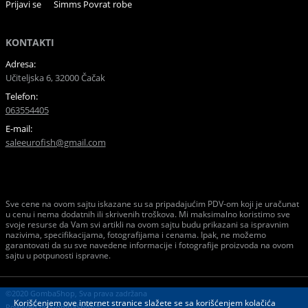
Prijavi se
Simms Povrat robe
KONTAKTI
Adresa:
Učiteljska 6, 32000 Čačak
Telefon:
063554405
E-mail:
saleeurofish@gmail.com
Sve cene na ovom sajtu iskazane su sa pripadajućim PDV-om koji je uračunat
u cenu i nema dodatnih ili skrivenih troškova. Mi maksimalno koristimo sve
svoje resurse da Vam svi artikli na ovom sajtu budu prikazani sa ispravnim
nazivima, specifikacijama, fotografijama i cenama. Ipak, ne možemo
garantovati da su sve navedene informacije i fotografije proizvoda na ovom
sajtu u potpunosti ispravne.
©2020 GombaShop, Sva prava zadržana
Korišćenjem ove internet stranice slažete se sa korišćenjem kolačića
Powered by
GombaShop™