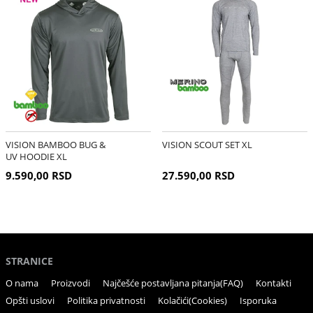
VISION BAMBOO BUG &
VISION SCOUT SET XL
UV HOODIE XL
9.590,00 RSD
27.590,00 RSD
STRANICE
O nama
Proizvodi
Najčešće postavljana pitanja(FAQ)
Kontakti
Opšti uslovi
Politika privatnosti
Kolačići(Cookies)
Isporuka