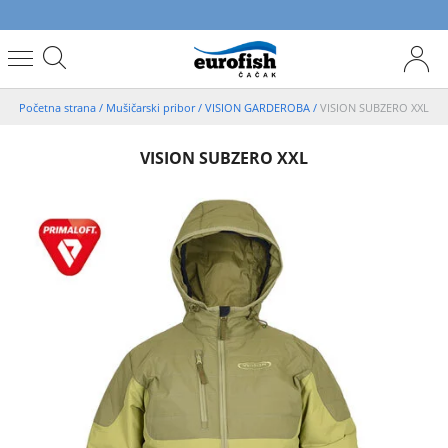
Početna strana
/
Mušičarski pribor
/
VISION GARDEROBA
/
VISION SUBZERO XXL
VISION SUBZERO XXL