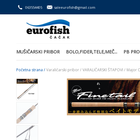
063554405
saleeurofish@gmail.com
MUŠIČARSKI PRIBOR
BOLO,FIDER,TELE,MEČ...
PB PRO
Početna strana /
Varaličarski pribor /
VARALIČARSKI ŠTAPOVI /
Major C