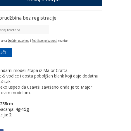
orudžbina
bez registracije
 se sa
Opštim uslovima
i
Politikom privatnosti
stranice.
endarni modeli štapa iz Major Crafta.
c-S vođice i dosta poboljšan blank koji daje dodatnu
užitak.
neko uspeo da usavrši savršeno onda je to Major
a ovim modelom.
238cm
bacanja:
4g-15g
cija:
2