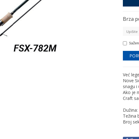
Brza p
Slažem
Već leg
Nove Si
snagu i 
Ako je 
Craft s
Dužina:
Težina 
Broj sek