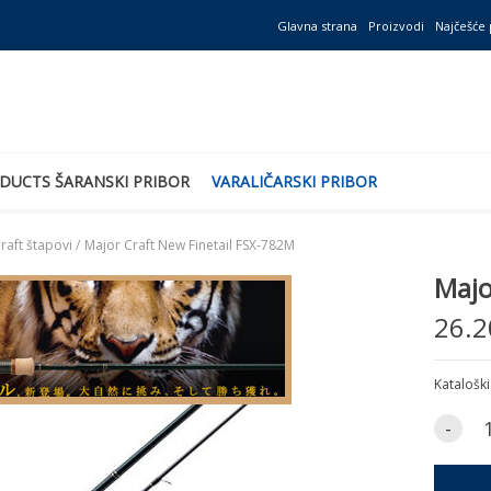
Glavna strana
Proizvodi
Najčešće 
DUCTS ŠARANSKI PRIBOR
VARALIČARSKI PRIBOR
raft štapovi /
Major Craft New Finetail FSX-782M
Majo
26.2
Kataloški
-