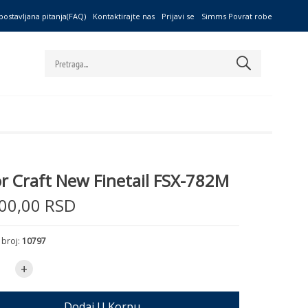
postavljana pitanja(FAQ)
Kontaktirajte nas
Prijavi se
Simms Povrat robe
r Craft New Finetail FSX-782M
00,00 RSD
 broj:
10797
+
Dodaj U Korpu