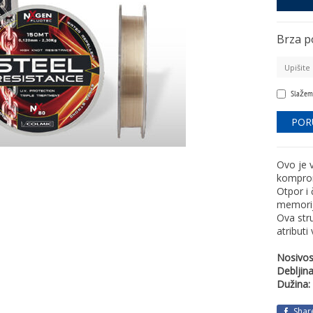
Brza p
Slažem
Ovo je v
kompro
Otpor i 
memorij
Ova str
atributi
Nosivos
Debljina
Dužina:
Shar