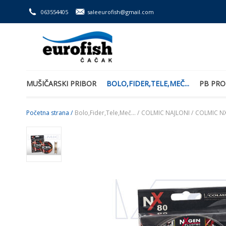
063554405
saleeurofish@gmail.com
MUŠIČARSKI PRIBOR
BOLO,FIDER,TELE,MEČ...
PB PRO
Početna strana /
Bolo,Fider,Tele,Meč... /
COLMIC NAJLONI /
COLMIC NX