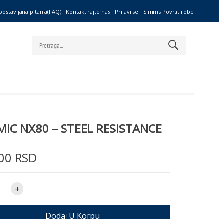
postavljana pitanja(FAQ)
Kontaktirajte nas
Prijavi se
Simms Povrat robe
IC NX80 – STEEL RESISTANCE
00 RSD
+
Dodaj U Korpu