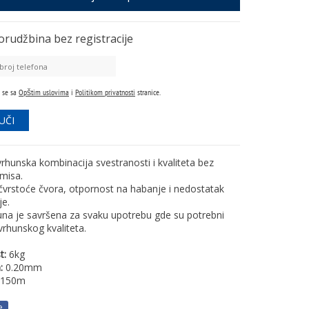
orudžbina
bez registracije
 se sa
Opštim uslovima
i
Politikom privatnosti
stranice.
rhunska kombinacija svestranosti i kvaliteta bez
misa.
čvrstoće čvora, otpornost na habanje i nedostatak
e.
una je savršena za svaku upotrebu gde su potrebni
 vrhunskog kvaliteta.
t:
6kg
:
0.20mm
150m
e