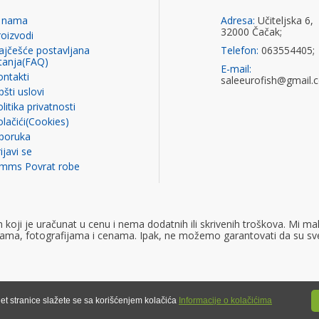
 nama
Adresa:
Učiteljska 6,
32000 Čačak;
roizvodi
ajčešće postavljana
Telefon:
063554405;
itanja(FAQ)
E-mail:
ontakti
saleeurofish@gmail.
šti uslovi
litika privatnosti
olačići(Cookies)
sporuka
ijavi se
imms Povrat robe
ji je uračunat u cenu i nema dodatnih ili skrivenih troškova. Mi mak
ijama, fotografijama i cenama. Ipak, ne možemo garantovati da su sv
et stranice slažete se sa korišćenjem kolačića
Informacije o kolačićima