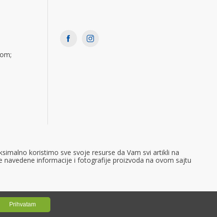
com;
simalno koristimo sve svoje resurse da Vam svi artikli na
e navedene informacije i fotografije proizvoda na ovom sajtu
Prihvatam
Powered by
GombaShop™