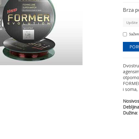
Brza p
Slažem
Dvostruk
agensim
otporno
FORMER 
i soma, 
Nosivos
Debljina
Dužina: