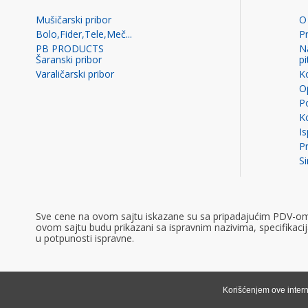
Mušičarski pribor
O
Bolo,Fider,Tele,Meč...
P
PB PRODUCTS
N
Šaranski pribor
p
Varaličarski pribor
K
Op
Po
K
I
Pr
S
Sve cene na ovom sajtu iskazane su sa pripadajućim PDV-om ko
ovom sajtu budu prikazani sa ispravnim nazivima, specifikac
u potpunosti ispravne.
Korišćenjem ove intern
©2020 GombaShop, Sva prava zadržana