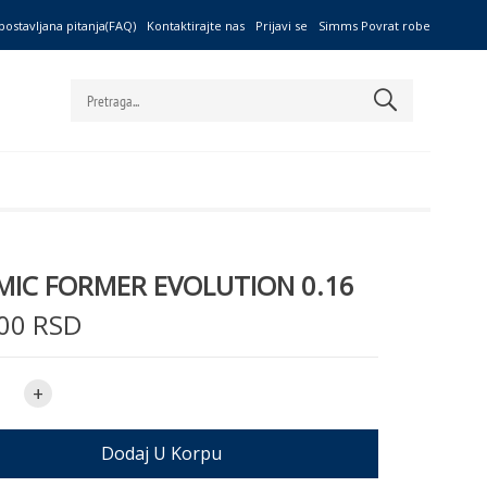
postavljana pitanja(FAQ)
Kontaktirajte nas
Prijavi se
Simms Povrat robe
MIC FORMER EVOLUTION 0.16
00 RSD
+
Dodaj U Korpu