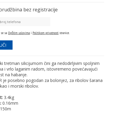
orudžbina
bez registracije
 se sa
Opštim uslovima
i
Politikom privatnosti
stranice.
i tretman silicijumom čini ga nedodirljivim spoljnim
a i vrlo laganim radom, istovremeno povećavajući
st na habanje.
je posebno pogodan za bolonjez, za ribolov šarana
kao i morski ribolov.
t:
3.4kg
:
0.16mm
150m