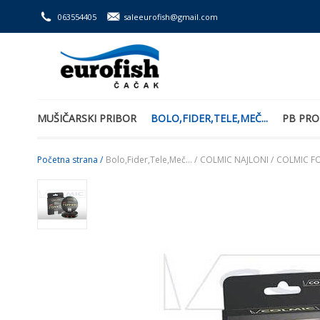
063554405
saleeurofish@gmail.com
MUŠIČARSKI PRIBOR
BOLO,FIDER,TELE,MEČ...
PB PRO
Početna strana /
Bolo,Fider,Tele,Meč... /
COLMIC NAJLONI /
COLMIC F