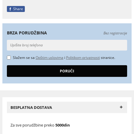
Share
BRZA PORUDŽBINA
Bez registracije
Slažem se sa
Opštim uslovima
i
Politikom privatnosti
stranice.
+
BESPLATNA DOSTAVA
Za sve porudžbine preko
5000din