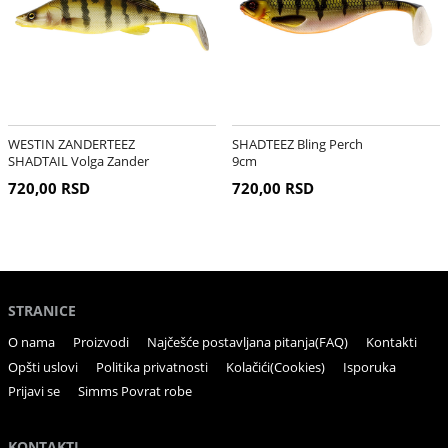
WESTIN ZANDERTEEZ
SHADTEEZ Bling Perch
SHADTAIL Volga Zander
9cm
8,5cm
720,00 RSD
720,00 RSD
STRANICE
O nama
Proizvodi
Najčešće postavljana pitanja(FAQ)
Kontakti
Opšti uslovi
Politika privatnosti
Kolačići(Cookies)
Isporuka
Prijavi se
Simms Povrat robe
KONTAKTI