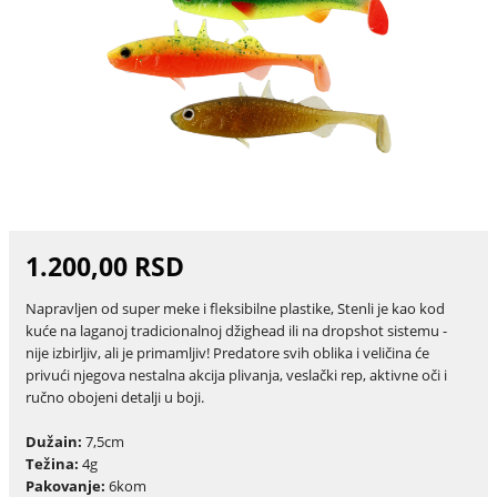
1.200,00 RSD
Napravljen od super meke i fleksibilne plastike, Stenli je kao kod
kuće na laganoj tradicionalnoj džighead ili na dropshot sistemu -
nije izbirljiv, ali je primamljiv! Predatore svih oblika i veličina će
privući njegova nestalna akcija plivanja, veslački rep, aktivne oči i
ručno obojeni detalji u boji.
Dužain:
7,5cm
Težina:
4g
Pakovanje:
6kom