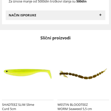
Za iznose manje od 5000din troškovi slanja su
500din
+
NAČIN ISPORUKE
Slični proizvodi
SHADTEEZ SLIM Slime
WESTIN BLOODTEEZ
Curd 5cm
WORM Seaweed 5,5 cm