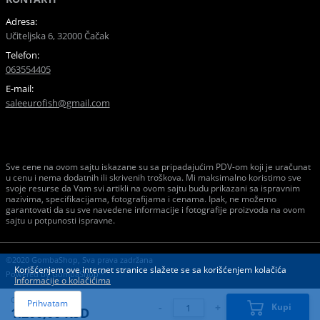
Adresa:
Učiteljska 6, 32000 Čačak
Telefon:
063554405
E-mail:
saleeurofish@gmail.com
Sve cene na ovom sajtu iskazane su sa pripadajućim PDV-om koji je uračunat
u cenu i nema dodatnih ili skrivenih troškova. Mi maksimalno koristimo sve
svoje resurse da Vam svi artikli na ovom sajtu budu prikazani sa ispravnim
nazivima, specifikacijama, fotografijama i cenama. Ipak, ne možemo
garantovati da su sve navedene informacije i fotografije proizvoda na ovom
sajtu u potpunosti ispravne.
©2020 GombaShop, Sva prava zadržana
Korišćenjem ove internet stranice slažete se sa korišćenjem kolačića
Powered by
GombaShop™
Informacije o kolačićima
Cena:
Prihvatam
-
+
Kupi
1.200,00 RSD